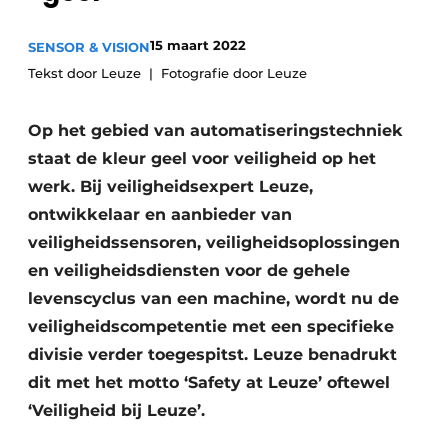
Privacy / Cookie statement
15 maart 2022
SENSOR & VISION
Vacature aanmelden
Tekst door Leuze
Fotografie door Leuze
Vacatures
Video’s
Op het gebied van automatiseringstechniek
staat de kleur geel voor veiligheid op het
werk. Bij veiligheidsexpert Leuze,
ontwikkelaar en aanbieder van
veiligheidssensoren, veiligheidsoplossingen
en veiligheidsdiensten voor de gehele
levenscyclus van een machine, wordt nu de
veiligheidscompetentie met een specifieke
divisie verder toegespitst. Leuze benadrukt
dit met het motto ‘Safety at Leuze’ oftewel
‘Veiligheid bij Leuze’.