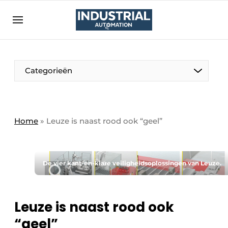
Aanmelden
Algemene voorwaarden
Bedrijven
Aanmelden
Bedankt voor de aanmelding
Categorieën
Bedrijven
Contact
Direct contact
Home
»
Leuze is naast rood ook “geel”
Eigen content aanleveren
Evenement aanmelden
De vier kant-en-klare veiligheidsoplossingen van Leuze.
Home
Meest gelezen
Leuze is naast rood ook
Nieuwsbrief
“geel”
Podcasts