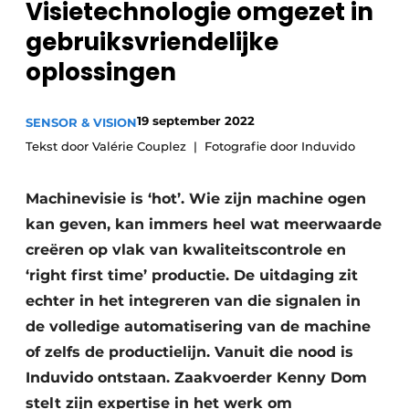
Visietechnologie omgezet in
Privacy / Cookie statement
gebruiksvriendelijke
Vacature aanmelden
oplossingen
Vacatures
Video’s
19 september 2022
SENSOR & VISION
Tekst door Valérie Couplez
Fotografie door Induvido
Machinevisie is ‘hot’. Wie zijn machine ogen
kan geven, kan immers heel wat meerwaarde
creëren op vlak van kwaliteitscontrole en
‘right first time’ productie. De uitdaging zit
echter in het integreren van die signalen in
de volledige automatisering van de machine
of zelfs de productielijn. Vanuit die nood is
Induvido ontstaan. Zaakvoerder Kenny Dom
stelt zijn expertise in het werk om