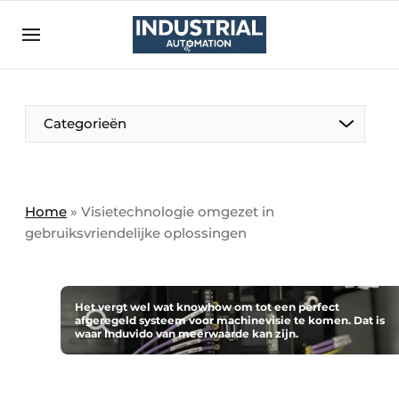
Aanmelden
Algemene voorwaarden
Bedrijven
Aanmelden
Bedankt voor de aanmelding
Categorieën
Bedrijven
Contact
Direct contact
Home
»
Visietechnologie omgezet in
gebruiksvriendelijke oplossingen
Eigen content aanleveren
Evenement aanmelden
Home
Het vergt wel wat knowhow om tot een perfect
afgeregeld systeem voor machinevisie te komen. Dat is
Meest gelezen
waar Induvido van meerwaarde kan zijn.
Nieuwsbrief
Podcasts