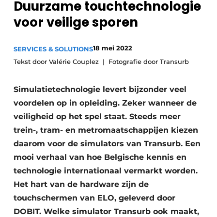
Duurzame touchtechnologie
Privacy / Cookie statement
voor veilige sporen
Vacature aanmelden
Vacatures
18 mei 2022
SERVICES & SOLUTIONS
Video’s
Tekst door Valérie Couplez
Fotografie door Transurb
Simulatietechnologie levert bijzonder veel
voordelen op in opleiding. Zeker wanneer de
veiligheid op het spel staat. Steeds meer
trein-, tram- en metromaatschappijen kiezen
daarom voor de simulators van Transurb. Een
mooi verhaal van hoe Belgische kennis en
technologie internationaal vermarkt worden.
Het hart van de hardware zijn de
touchschermen van ELO, geleverd door
DOBIT. Welke simulator Transurb ook maakt,