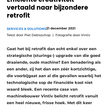
vertaald naar bijzondere
Privacy / Cookie statement
retrofit
Vacature aanmelden
Vacatures
21 december 2021
SERVICES & SOLUTIONS
Video’s
Tekst door Piet Debisschop
Fotografie door Vintiv
Gaat het bij retrofit dan echt enkel over een
strategische (sturings-) upgrade van die goed
draaiende, oude machine? Een benadering als
een ander, zij het dan een zéér kortzichtige,
die voorbijgaat aan al die gevallen waarbij het
technologische sop de financiële kool niet
waard bleek. Een recente case van
machinebouwer Vintiv belicht retrofit vanuit
een heel nieuwe, frisse hoek. Met dit keer