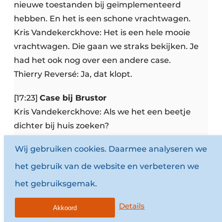
nieuwe toestanden bij geïmplementeerd
hebben. En het is een schone vrachtwagen.
Kris Vandekerckhove: Het is een hele mooie
vrachtwagen. Die gaan we straks bekijken. Je
had het ook nog over een andere case.
Thierry Reversé: Ja, dat klopt.
[17:23]
Case bij Brustor
Kris Vandekerckhove: Als we het een beetje
dichter bij huis zoeken?
Thierry Reversé: Dan hebben we Brustor. Dat is
Wij gebruiken cookies. Daarmee analyseren we
een heel mooie klant. Dat is een nieuwe klant
het gebruik van de website en verbeteren we
ook, die hadden wij vroeger niet in ons
klantenportefeuille. Wat doet Brustor? Brustor
het gebruiksgemak.
doet alles van zonwering. Dat gaat van
Details
Akkoord
terrasoverdekkingen naar stores, naar het