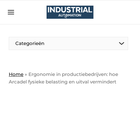
Aanmelden
Algemene voorwaarden
Bedrijven
Aanmelden
Bedankt voor de aanmelding
Categorieën
Bedrijven
Contact
Direct contact
Home
»
Ergonomie in productiebedrijven: hoe
Arcadel fysieke belasting en uitval vermindert
Eigen content aanleveren
Evenement aanmelden
Home
Meest gelezen
Nieuwsbrief
Podcasts