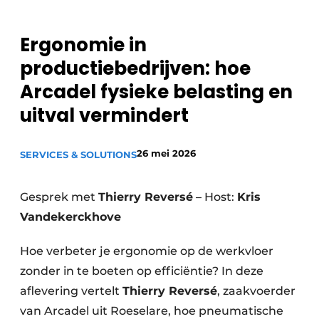
Privacy / Cookie statement
Ergonomie in
Vacature aanmelden
productiebedrijven: hoe
Vacatures
Arcadel fysieke belasting en
Video’s
uitval vermindert
26 mei 2026
SERVICES & SOLUTIONS
Gesprek met
Thierry Reversé
– Host:
Kris
Vandekerckhove
Hoe verbeter je ergonomie op de werkvloer
zonder in te boeten op efficiëntie? In deze
aflevering vertelt
Thierry Reversé
, zaakvoerder
van Arcadel uit Roeselare, hoe pneumatische