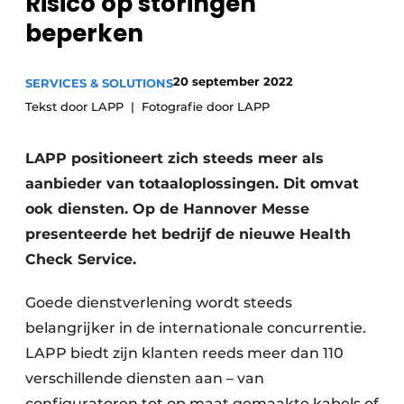
Risico op storingen
Privacy / Cookie statement
beperken
Vacature aanmelden
Vacatures
20 september 2022
SERVICES & SOLUTIONS
Tekst door LAPP
Fotografie door LAPP
Video’s
LAPP positioneert zich steeds meer als
aanbieder van totaaloplossingen. Dit omvat
ook diensten. Op de Hannover Messe
presenteerde het bedrijf de nieuwe Health
Check Service.
Goede dienstverlening wordt steeds
belangrijker in de internationale concurrentie.
LAPP biedt zijn klanten reeds meer dan 110
verschillende diensten aan – van
configuratoren tot op maat gemaakte kabels of