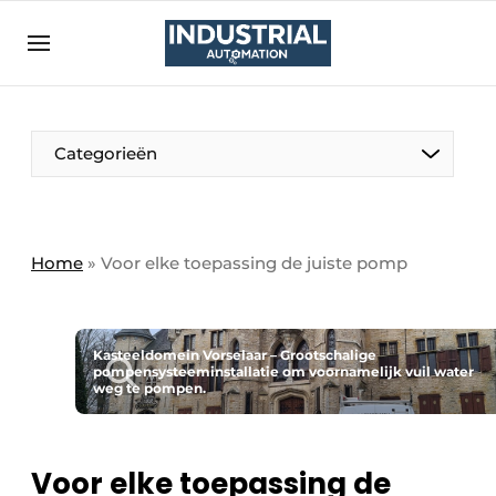
Aanmelden
Algemene voorwaarden
Bedrijven
Aanmelden
Bedankt voor de aanmelding
Categorieën
Bedrijven
Contact
Direct contact
Home
»
Voor elke toepassing de juiste pomp
Eigen content aanleveren
Evenement aanmelden
Kasteeldomein Vorselaar – Grootschalige
Home
pompensysteeminstallatie om voornamelijk vuil water
weg te pompen.
Meest gelezen
Nieuwsbrief
Voor elke toepassing de
Podcasts