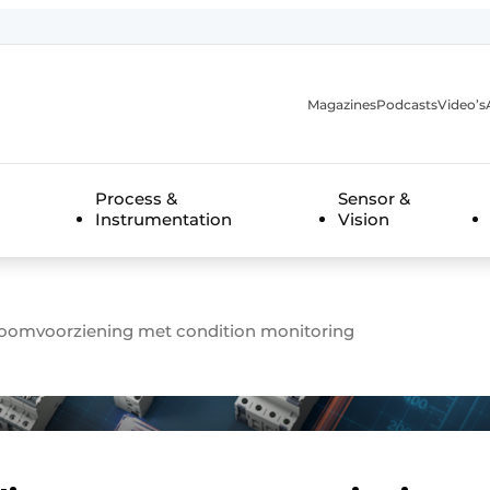
Magazines
Podcasts
Video’s
anmelding
Process &
Sensor &
Instrumentation
Vision
roomvoorziening met condition monitoring