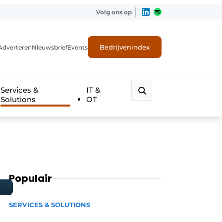
Volg ons op
Bedrijvenindex
Adverteren
Nieuwsbrief
Events
Services &
IT &
Solutions
OT
Populair
SERVICES & SOLUTIONS