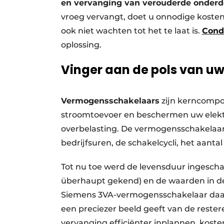
en vervanging van verouderde onderd
vroeg vervangt, doet u onnodige kosten 
ook niet wachten tot het te laat is.
Cond
oplossing.
Vinger aan de pols van 
Vermogensschakelaars
zijn kerncompo
stroomtoevoer en beschermen uw elektri
overbelasting. De vermogensschakelaars
bedrijfsuren, de schakelcycli, het aantal 
Tot nu toe werd de levensduur ingescha
überhaupt gekend) en de waarden in de
Siemens 3VA-vermogensschakelaar daa
een preciezer beeld geeft van de reste
vervanging efficiënter inplannen, kos