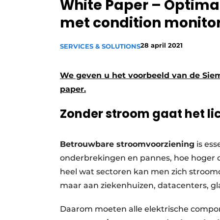
White Paper – Optima
Privacy / Cookie statement
met condition monito
Vacature aanmelden
Vacatures
28 april 2021
SERVICES & SOLUTIONS
Video’s
We geven u het voorbeeld van de Sie
paper.
Zonder stroom gaat het lic
Betrouwbare stroomvoorziening
is ess
onderbrekingen en pannes, hoe hoger de
heel wat sectoren kan men zich stroo
maar aan ziekenhuizen, datacenters, gl
Daarom moeten alle elektrische compon