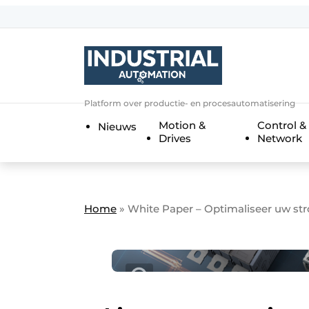
Aanmelden
Algemene voorwaarden
Bedrijven
Aanmelden
Bedankt voor de a
Platform over productie- en procesautomatisering
Bedrijven
Motion &
Control &
Nieuws
Contact
Drives
Network
Direct contact
Eigen content aanleveren
Evenement aanmelden
Home
»
White Paper – Optimaliseer uw st
Home
Meest gelezen
Nieuwsbrief
Podcasts