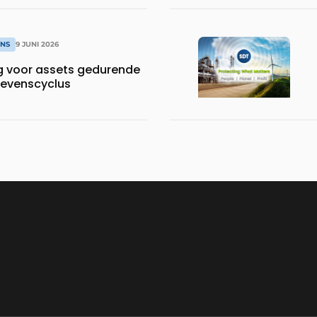
ONS
9 JUNI 2026
g voor assets gedurende
 levenscyclus