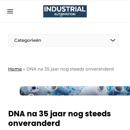
Aanmelden
Algemene voorwaarden
Bedrijven
Aanmelden
Bedankt voor de aanmelding
Categorieën
Bedrijven
Contact
Direct contact
Home
»
DNA na 35 jaar nog steeds onveranderd
Eigen content aanleveren
Evenement aanmelden
Home
Meest gelezen
DNA na 35 jaar nog steeds
Nieuwsbrief
onveranderd
Podcasts