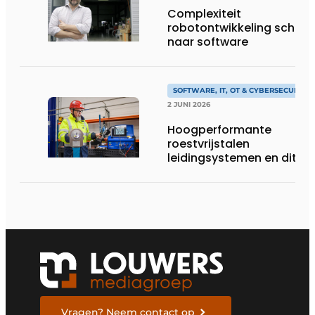
Complexiteit
robotontwikkeling schuift
naar software
SOFTWARE, IT, OT & CYBERSECURITY
2 JUNI 2026
Hoogperformante
roestvrijstalen
leidingsystemen en dito
procesopvolging
Vragen? Neem contact op