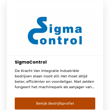
SigmaControl
De Kracht Van Integratie Industriële
bedrijven staan nooit stil. Het moet altijd
beter, efficiënter en voordeliger. Niet zelden
fungeert het machinepark als aanjager van
die evolutie. Machinebouwers voor
industriële toepassingen moeten mee in die
ontwikkelingen. Met SigmaControl heeft u
Bekijk Bedrijfsprofiel
een partner die uw business begrijpt. En die