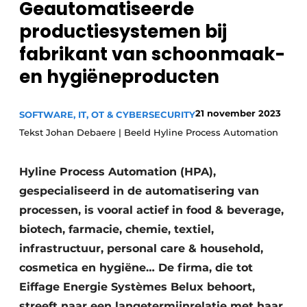
Geautomatiseerde
Privacy / Cookie statement
productiesystemen bij
Vacature aanmelden
fabrikant van schoonmaak-
Vacatures
en hygiëneproducten
Video’s
21 november 2023
SOFTWARE, IT, OT & CYBERSECURITY
Tekst Johan Debaere | Beeld Hyline Process Automation
Hyline Process Automation (HPA),
gespecialiseerd in de automatisering van
processen, is vooral actief in food & beverage,
biotech, farmacie, chemie, textiel,
infrastructuur, personal care & household,
cosmetica en hygiëne… De firma, die tot
Eiffage Energie Systèmes Belux behoort,
streeft naar een langetermijnrelatie met haar