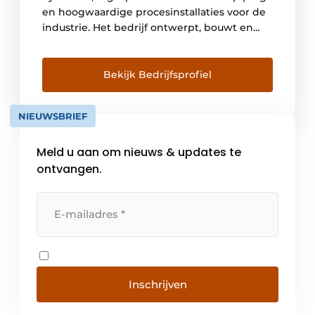
en hoogwaardige procesinstallaties voor de
industrie. Het bedrijf ontwerpt, bouwt en
onderhoudt vloeistof- en
gasdistributiesystemen voor sectoren met
strenge eisen, zoals de farmaceutische
Bekijk Bedrijfsprofiel
industrie, voedingsmiddelenindustrie en
fijnchemie. Met expertise in industriële
NIEUWSBRIEF
piping, 2D- en 3D-engineering en
geavanceerde lastechnieken zoals TIG-, laser-
Meld u aan om nieuws & updates te
en orbitaallassen, realiseert […]
ontvangen.
Inschrijven