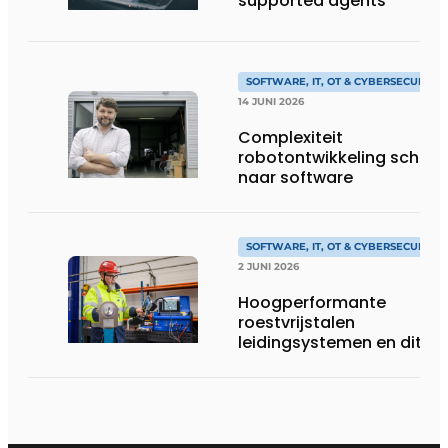
supported agents
SOFTWARE, IT, OT & CYBERSECURITY
14 JUNI 2026
Complexiteit
robotontwikkeling schuift
naar software
SOFTWARE, IT, OT & CYBERSECURITY
2 JUNI 2026
Hoogperformante
roestvrijstalen
leidingsystemen en dito
procesopvolging