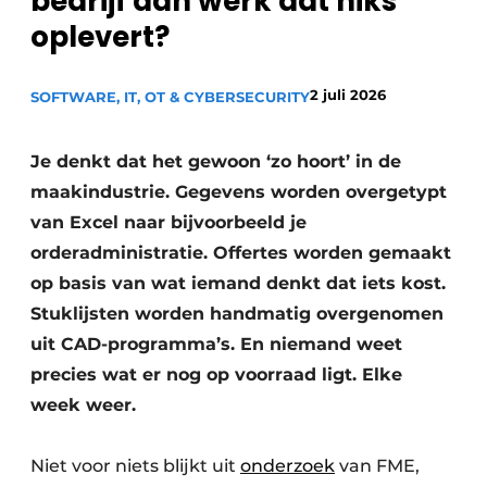
bedrijf aan werk dat niks
Privacy / Cookie statement
oplevert?
Vacature aanmelden
2 juli 2026
SOFTWARE, IT, OT & CYBERSECURITY
Vacatures
Video’s
Je denkt dat het gewoon ‘zo hoort’ in de
maakindustrie. Gegevens worden overgetypt
van Excel naar bijvoorbeeld je
orderadministratie. Offertes worden gemaakt
op basis van wat iemand denkt dat iets kost.
Stuklijsten worden handmatig overgenomen
uit CAD-programma’s. En niemand weet
precies wat er nog op voorraad ligt. Elke
week weer.
Niet voor niets blijkt uit
onderzoek
van FME,