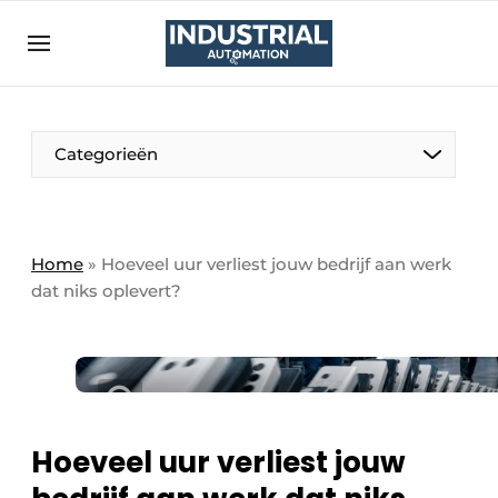
Aanmelden
Algemene voorwaarden
Bedrijven
Aanmelden
Bedankt voor de aanmelding
Categorieën
Bedrijven
Contact
Direct contact
Home
»
Hoeveel uur verliest jouw bedrijf aan werk
dat niks oplevert?
Eigen content aanleveren
Evenement aanmelden
Home
Meest gelezen
Nieuwsbrief
Hoeveel uur verliest jouw
Podcasts