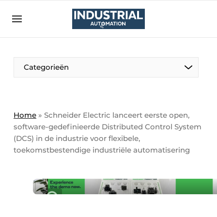
Aanmelden
Algemene voorwaarden
Bedrijven
Aanmelden
Bedankt voor de aanmelding
Categorieën
Bedrijven
Contact
Direct contact
Home
»
Schneider Electric lanceert eerste open,
software-gedefinieerde Distributed Control System
Eigen content aanleveren
(DCS) in de industrie voor flexibele,
Evenement aanmelden
toekomstbestendige industriële automatisering ​
Home
Meest gelezen
Nieuwsbrief
Podcasts