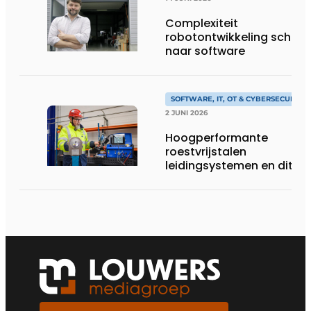
Complexiteit
robotontwikkeling schuift
naar software
SOFTWARE, IT, OT & CYBERSECURITY
2 JUNI 2026
Hoogperformante
roestvrijstalen
leidingsystemen en dito
procesopvolging