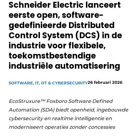
Schneider Electric lanceert
Privacy / Cookie statement
eerste open, software-
Vacature aanmelden
gedefinieerde Distributed
Vacatures
Control System (DCS) in de
Video’s
industrie voor flexibele,
toekomstbestendige
industriële automatisering ​
26 februari 2026
SOFTWARE, IT, OT & CYBERSECURITY
EcoStruxure™ Foxboro Software Defined
Automation (SDA) biedt openheid, ingebouwde
cybersecurity en realtime intelligentie en
moderniseert operaties zonder concessies