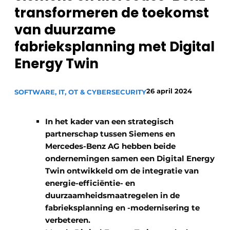
transformeren de toekomst
Privacy / Cookie statement
van duurzame
Vacature aanmelden
fabrieksplanning met Digital
Vacatures
Energy Twin
Video’s
26 april 2024
SOFTWARE, IT, OT & CYBERSECURITY
In het kader van een strategisch
partnerschap tussen Siemens en
Mercedes-Benz AG hebben beide
ondernemingen samen een Digital Energy
Twin ontwikkeld om de integratie van
energie-efficiëntie- en
duurzaamheidsmaatregelen in de
fabrieksplanning en -modernisering te
verbeteren.