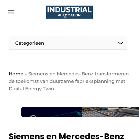
Aanmelden
Algemene voorwaarden
Bedrijven
Aanmelden
Bedankt voor de aanmelding
Categorieën
Bedrijven
Contact
Direct contact
Home
»
Siemens en Mercedes-Benz transformeren
de toekomst van duurzame fabrieksplanning met
Eigen content aanleveren
Digital Energy Twin
Evenement aanmelden
Home
Meest gelezen
Nieuwsbrief
Siemens en Mercedes-Benz
Podcasts