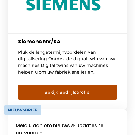
Siemens NV/SA
Pluk de langetermijnvoordelen van
digitalisering Ontdek de digital twin van uw
machines Digital twins van uw machines
helpen u om uw fabriek sneller en
efficiënter te ontwikkelen. Optimaliseer
nieuwe machines vanaf de ontwerpfase,
ontdek mogelijke verbeteringen vóór de
Bekijk Bedrijfsprofiel
eigenlijke ingebruikname en gebruik
machinegegevens om de werking continu
NIEUWSBRIEF
te optimaliseren. Siemens biedt de
technische basis om […]
Meld u aan om nieuws & updates te
ontvangen.