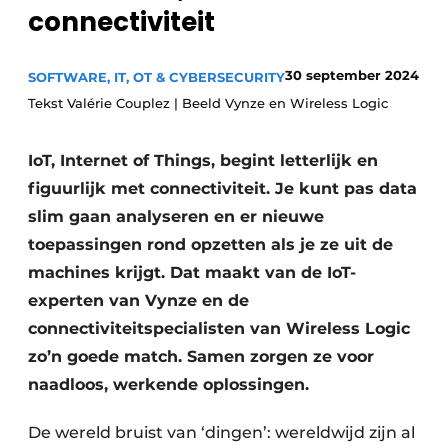
connectiviteit
Privacy / Cookie statement
Vacature aanmelden
30 september 2024
SOFTWARE, IT, OT & CYBERSECURITY
Vacatures
Tekst Valérie Couplez | Beeld Vynze en Wireless Logic
Video’s
IoT, Internet of Things, begint letterlijk en
figuurlijk met connectiviteit. Je kunt pas data
slim gaan analyseren en er nieuwe
toepassingen rond opzetten als je ze uit de
machines krijgt. Dat maakt van de IoT-
experten van Vynze en de
connectiviteitspecialisten van Wireless Logic
zo’n goede match. Samen zorgen ze voor
naadloos, werkende oplossingen.
De wereld bruist van ‘dingen’: wereldwijd zijn al