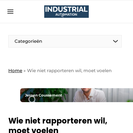
Aanmelden
Algemene voorwaarden
Bedrijven
Aanmelden
Bedankt voor de aanmelding
Categorieën
Bedrijven
Contact
Direct contact
Home
»
Wie niet rapporteren wil, moet voelen
Eigen content aanleveren
Evenement aanmelden
Jeroen Coussement
Home
Meest gelezen
Wie niet rapporteren wil,
Nieuwsbrief
moet voelen
Podcasts