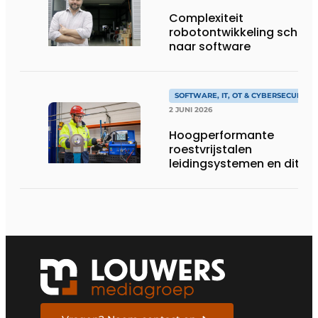
Complexiteit
robotontwikkeling schuift
naar software
SOFTWARE, IT, OT & CYBERSECURITY
2 JUNI 2026
Hoogperformante
roestvrijstalen
leidingsystemen en dito
procesopvolging