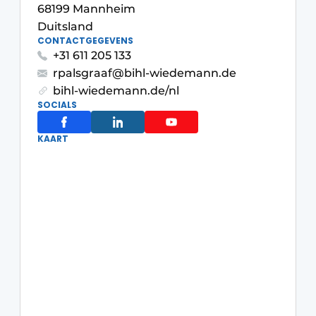
68199 Mannheim
Privacy / Cookie statement
Duitsland
Vacature aanmelden
CONTACTGEGEVENS
+31 611 205 133
Vacatures
rpalsgraaf@bihl-wiedemann.de
Video’s
bihl-wiedemann.de/nl
SOCIALS
KAART