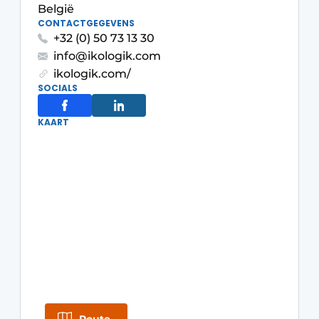
België
Privacy / Cookie statement
CONTACTGEGEVENS
+32 (0) 50 73 13 30
Vacature aanmelden
info@ikologik.com
Vacatures
ikologik.com/
SOCIALS
Video’s
KAART