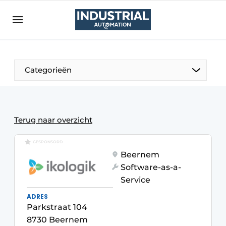
Aanmelden
Algemene voorwaarden
Bedrijven
Aanmelden
Bedankt voor de aanmelding
Categorieën
Bedrijven
Contact
Direct contact
Terug naar overzicht
Eigen content aanleveren
GESPONSORD
Evenement aanmelden
Beernem
Software-as-a-
Home
Service
Meest gelezen
ADRES
Nieuwsbrief
Parkstraat 104
8730 Beernem
Podcasts