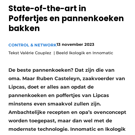
State-of-the-art in
Privacy / Cookie statement
Poffertjes en pannenkoeken
Vacature aanmelden
bakken
Vacatures
Video’s
13 november 2023
CONTROL & NETWORK
Tekst Valérie Couplez | Beeld Ikologik en Innomatic
De beste pannenkoeken? Dat zijn die van
oma. Maar Ruben Casteleyn, zaakvoerder van
Lipcas, doet er alles aan opdat de
pannenkoeken en poffertjes van Lipcas
minstens even smaakvol zullen zijn.
Ambachtelijke recepten en opa’s ovenconcept
worden toegepast, maar dan wel met de
modernste technologie. Innomatic en Ikologik