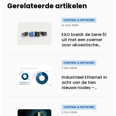
Gerelateerde artikelen
CONTROL & NETWORK
14 JULI 2026
EAO breidt de Serie 51
uit met een zoemer
voor akoestische
feedback
CONTROL & NETWORK
7 JULI 2026
Industrieel Ethernet in
acht van de tien
nieuwe nodes –
Terugloop van
veldbussen gaat
sneller volgens de
jaarlijkse analyse van
CONTROL & NETWORK
HMS Networks
2 JULI 2026