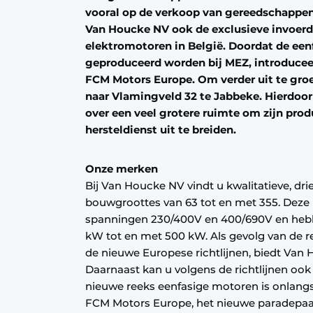
vooral op de verkoop van gereedschappen 
Privacy / Cookie statement
Van Houcke NV ook de exclusieve invoerd
Vacature aanmelden
elektromotoren in België. Doordat de een
geproduceerd worden bij MEZ, introduce
Vacatures
FCM Motors Europe. Om verder uit te groei
Video’s
naar Vlamingveld 32 te Jabbeke. Hierdoor
over een veel grotere ruimte om zijn prod
hersteldienst uit te breiden.
Onze merken
Bij Van Houcke NV vindt u kwalitatieve, dri
bouwgroottes van 63 tot en met 355. Deze 
spanningen 230/400V en 400/690V en heb
kW tot en met 500 kW. Als gevolg van de 
de nieuwe Europese richtlijnen, biedt Van
Daarnaast kan u volgens de richtlijnen ook
nieuwe reeks eenfasige motoren is onlan
FCM Motors Europe, het nieuwe paradepaar