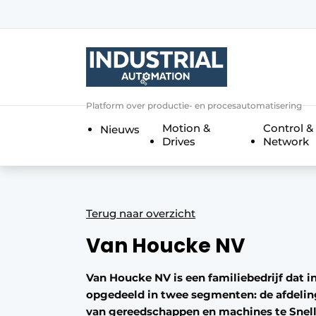
Aanmelden
Algemene voorwaarden
Bedrijven
Aanmelden
Bedankt voor de a
Platform over productie- en procesautomatisering
Bedrijven
Motion &
Control &
Nieuws
Contact
Drives
Network
Direct contact
Eigen content aanleveren
Evenement aanmelden
Terug naar overzicht
Home
Van Houcke NV
Meest gelezen
Van Houcke NV is een familiebedrijf dat in
Nieuwsbrief
opgedeeld in twee segmenten: de afdelin
Podcasts
van gereedschappen en machines te Snell