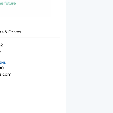
rs & Drives
32
e
ENS
90
e.com