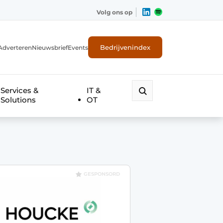
Volg ons op
Bedrijvenindex
Adverteren
Nieuwsbrief
Events
Services &
IT &
Solutions
OT
GESPONSORD