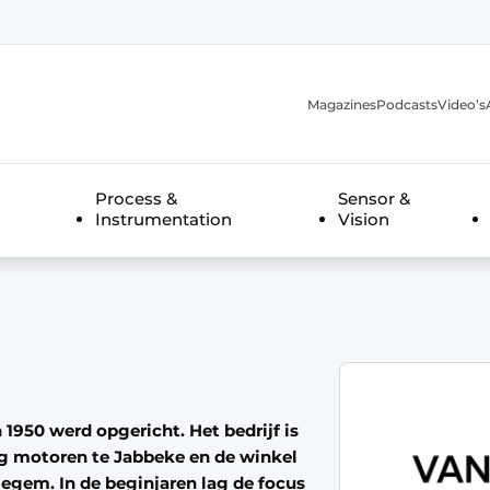
Magazines
Podcasts
Video’s
anmelding
Process &
Sensor &
Instrumentation
Vision
 1950 werd opgericht. Het bedrijf is
g motoren te Jabbeke en de winkel
egem. In de beginjaren lag de focus