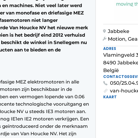
en machines. Niet veel later werd
er van monofase en driefasige MEZ
fasemotoren niet langer
erde Van Houcke NV het nieuwe merk
Jabbeke
en is het bedrijf eind 2012 verhuisd
Motion, Gea
 beschikt de winkel in Snellegem nu
ADRES
ucten aan te bieden en de
Vlamingveld 
8490 Jabbek
België
CONTACTGEGEV
efasige MEZ elektromotoren in alle
050/25.04.
motoren zijn beschikbaar in de
van-houck
ben een vermogen lopende van 0.06
KAART
recente technologische vooruitgang en
 Houcke NV u steeds IE3 motoren aan.
 nog IE1en IE2 motoren verkrijgen. Een
gs geïntroduceerd onder de merknaam
dje van Van Houcke NV. Het zijn