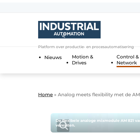
Aanmelden
Algemene voorwaarden
Bedrijven
Aanmelden
Bedankt voor de a
Platform over productie- en procesautomatisering
Bedrijven
Motion &
Control &
Nieuws
Contact
Drives
Network
Direct contact
Eigen content aanleveren
Evenement aanmelden
Home
»
Analog meets flexibility met de 
Home
Meest gelezen
De flexibele analoge mixmodule AM 821 van
vereisten.
Nieuwsbrief
Podcasts