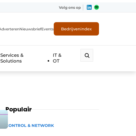
Volg ons op
Bedrijvenindex
Adverteren
Nieuwsbrief
Events
Services &
IT &
Solutions
OT
Populair
CONTROL & NETWORK