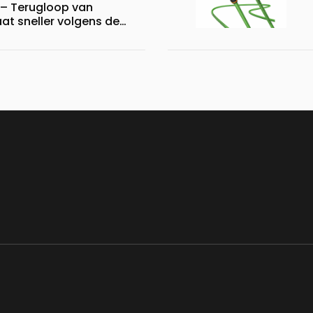
– Terugloop van
at sneller volgens de
alyse van HMS Networks