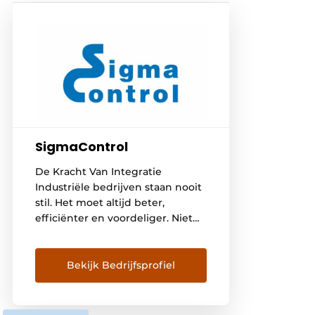
SigmaControl
De Kracht Van Integratie
Industriële bedrijven staan nooit
stil. Het moet altijd beter,
efficiënter en voordeliger. Niet
zelden fungeert het
machinepark als aanjager van
die evolutie. Machinebouwers
Bekijk Bedrijfsprofiel
voor industriële toepassingen
moeten mee in die
ontwikkelingen. Met