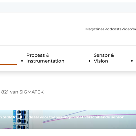
Magazines
Podcasts
Video’s
anmelding
Process &
Sensor &
Instrumentation
Vision
AM 821 van SIGMATEK
 SIGMATEK is ideaal voor toepassingen met verschillende sensor