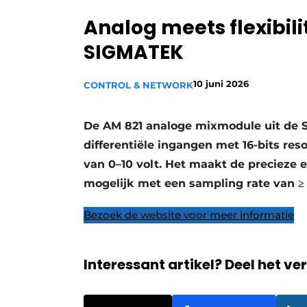
Privacy / Cookie statement
Analog meets flexibil
Vacature aanmelden
SIGMATEK
Vacatures
10 juni 2026
Video’s
CONTROL & NETWORK
De AM 821 analoge mixmodule uit de 
differentiële ingangen met 16-bits res
van 0–10 volt. Het maakt de precieze e
mogelijk met een sampling rate van ≥ 
Bezoek de website voor meer informatie
Interessant artikel? Deel het ve