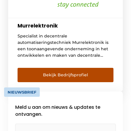
Murrelektronik
Specialist in decentrale
automatiseringstechniek Murrelektronik is
een toonaangevende onderneming in het
ontwikkelen en maken van decentrale
automatiseringstechniek voor machines en
installaties. We richten ons op vier
kerngebieden: stroomvoorziening,
Bekijk Bedrijfsprofiel
interfaces, aansluitkabels en IO-systemen.
Uniek zijn onze innovatieve
NIEUWSBRIEF
kwaliteitsproducten, ons uitgesproken oog
voor de klant en de markt. Onze oplossingen
Meld u aan om nieuws & updates te
maken uw machines en installaties beter.
Wie […]
ontvangen.