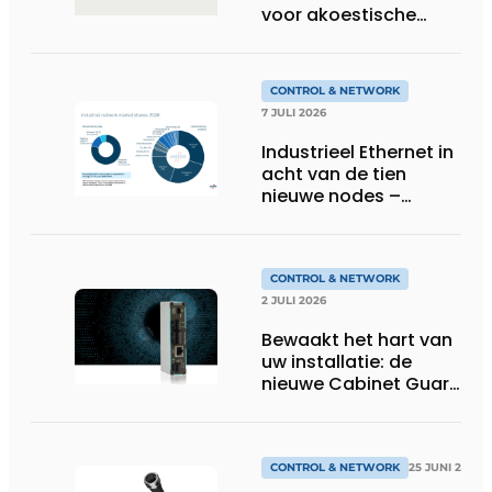
voor akoestische
feedback
CONTROL & NETWORK
7 JULI 2026
Industrieel Ethernet in
acht van de tien
nieuwe nodes –
Terugloop van
veldbussen gaat
sneller volgens de
jaarlijkse analyse van
CONTROL & NETWORK
HMS Networks
2 JULI 2026
Bewaakt het hart van
uw installatie: de
nieuwe Cabinet Guard
van Helmholz
CONTROL & NETWORK
25 JUNI 2026