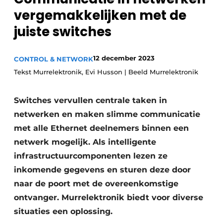
vergemakkelijken met de
Privacy / Cookie statement
juiste switches
Vacature aanmelden
Vacatures
12 december 2023
CONTROL & NETWORK
Video’s
Tekst Murrelektronik, Evi Husson | Beeld Murrelektronik
Switches vervullen centrale taken in
netwerken en maken slimme communicatie
met alle Ethernet deelnemers binnen een
netwerk mogelijk. Als intelligente
infrastructuurcomponenten lezen ze
inkomende gegevens en sturen deze door
naar de poort met de overeenkomstige
ontvanger. Murrelektronik biedt voor diverse
situaties een oplossing.