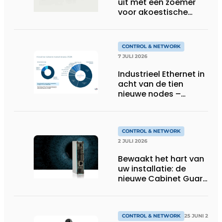
uit met een zoemer
voor akoestische
feedback
CONTROL & NETWORK
7 JULI 2026
Industrieel Ethernet in
acht van de tien
nieuwe nodes –
Terugloop van
veldbussen gaat
sneller volgens de
jaarlijkse analyse van
CONTROL & NETWORK
HMS Networks
2 JULI 2026
Bewaakt het hart van
uw installatie: de
nieuwe Cabinet Guard
van Helmholz
CONTROL & NETWORK
25 JUNI 2026