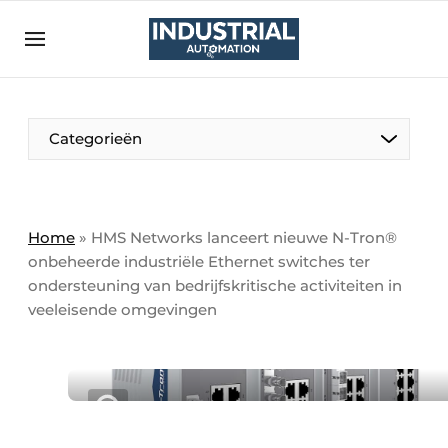
Aanmelden
Algemene voorwaarden
Bedrijven
Aanmelden
Bedankt voor de aanmelding
Categorieën
Bedrijven
Contact
Direct contact
Home
»
HMS Networks lanceert nieuwe N-Tron®
onbeheerde industriële Ethernet switches ter
Eigen content aanleveren
ondersteuning van bedrijfskritische activiteiten in
Evenement aanmelden
veeleisende omgevingen
Home
Meest gelezen
Nieuwsbrief
Podcasts