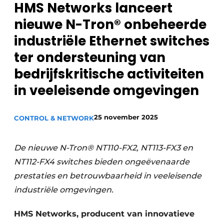
HMS Networks lanceert
Privacy / Cookie statement
nieuwe N-Tron® onbeheerde
Vacature aanmelden
industriële Ethernet switches
Vacatures
ter ondersteuning van
Video’s
bedrijfskritische activiteiten
in veeleisende omgevingen
25 november 2025
CONTROL & NETWORK
De nieuwe N-Tron® NT110-FX2, NT113-FX3 en
NT112-FX4 switches bieden ongeëvenaarde
prestaties en betrouwbaarheid in veeleisende
industriële omgevingen.
HMS Networks, producent van innovatieve