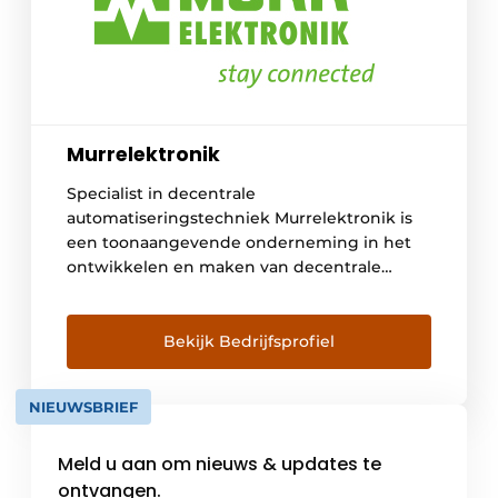
Murrelektronik
Specialist in decentrale
automatiseringstechniek Murrelektronik is
een toonaangevende onderneming in het
ontwikkelen en maken van decentrale
automatiseringstechniek voor machines en
installaties. We richten ons op vier
kerngebieden: stroomvoorziening,
Bekijk Bedrijfsprofiel
interfaces, aansluitkabels en IO-systemen.
Uniek zijn onze innovatieve
NIEUWSBRIEF
kwaliteitsproducten, ons uitgesproken oog
voor de klant en de markt. Onze oplossingen
Meld u aan om nieuws & updates te
maken uw machines en installaties beter.
Wie […]
ontvangen.