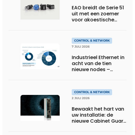
EAO breidt de Serie 51
uit met een zoemer
voor akoestische
feedback
CONTROL & NETWORK
7 JULI 2026
Industrieel Ethernet in
acht van de tien
nieuwe nodes –
Terugloop van
veldbussen gaat
sneller volgens de
jaarlijkse analyse van
CONTROL & NETWORK
HMS Networks
2 JULI 2026
Bewaakt het hart van
uw installatie: de
nieuwe Cabinet Guard
van Helmholz