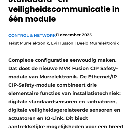
veiligheidscommunicatie in
Privacy / Cookie statement
één module
Vacature aanmelden
Vacatures
11 december 2025
CONTROL & NETWORK
Video’s
Tekst Murrelektronik, Evi Husson | Beeld Murrelektronik
Complexe configuraties eenvoudig maken.
Dat doet de nieuwe MVK Fusion CIP Safety-
module van Murrelektronik. De Ethernet/IP
CIP-Safety-module combineert drie
elementaire functies van installatietechniek:
digitale standaardsensoren en -actuatoren,
digitale veiligheidsgerelateerde sensoren en
actuatoren en IO-Link. Dit biedt
aantrekkelijke mogelijkheden voor een breed