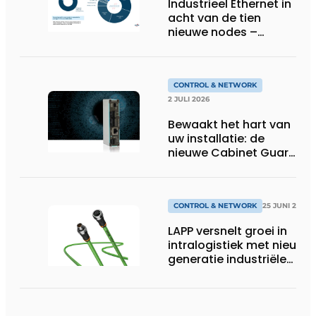
Industrieel Ethernet in
acht van de tien
nieuwe nodes –
Terugloop van
veldbussen gaat
sneller volgens de
jaarlijkse analyse van
CONTROL & NETWORK
HMS Networks
2 JULI 2026
Bewaakt het hart van
uw installatie: de
nieuwe Cabinet Guard
van Helmholz
CONTROL & NETWORK
25 JUNI 2026
LAPP versnelt groei in
intralogistiek met nieuwe
generatie industriële
connectiviteitsoplossing