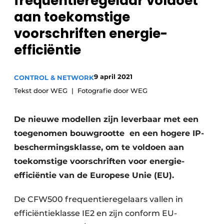
frequentieregelaar voldoet
Privacy / Cookie statement
aan toekomstige
Vacature aanmelden
voorschriften energie-
Vacatures
efficiëntie
Video’s
9 april 2021
CONTROL & NETWORK
Tekst door WEG
Fotografie door WEG
De nieuwe modellen zijn leverbaar met een
toegenomen bouwgrootte en een hogere IP-
beschermingsklasse, om te voldoen aan
toekomstige voorschriften voor energie-
efficiëntie van de Europese Unie (EU).
De CFW500 frequentieregelaars vallen in
efficiëntieklasse IE2 en zijn conform EU-