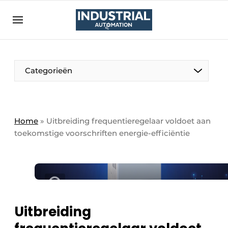
Aanmelden
Algemene voorwaarden
Bedrijven
Aanmelden
Bedankt voor de aanmelding
Categorieën
Bedrijven
Contact
Direct contact
Home
»
Uitbreiding frequentieregelaar voldoet aan
toekomstige voorschriften energie-efficiëntie
Eigen content aanleveren
Evenement aanmelden
Home
Meest gelezen
Nieuwsbrief
Uitbreiding
Podcasts