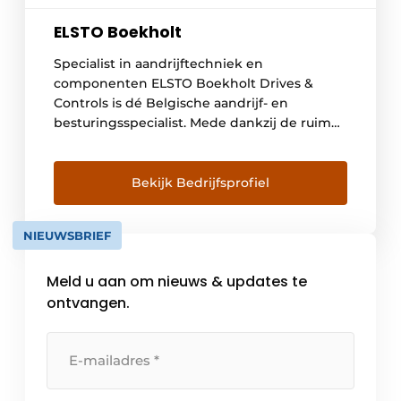
ELSTO Boekholt
Specialist in aandrijftechniek en
componenten ELSTO Boekholt Drives &
Controls is dé Belgische aandrijf- en
besturingsspecialist. Mede dankzij de ruime
voorraad van zowel standaard als
specialistische aandrijvingen en daarbij
behorende besturingsoplossingen is uw
Bekijk Bedrijfsprofiel
product meestal snel voorhanden. Ook voor
gecompliceerde aandrijfsystemen is uw
NIEUWSBRIEF
vraagstuk onze uitdaging. ELSTO Boekholt
Drives & Controls gevestigd in België maakt
Meld u aan om nieuws & updates te
samen […]
ontvangen.