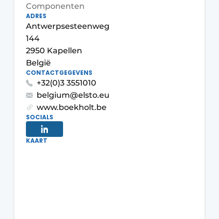
Componenten
Privacy / Cookie statement
ADRES
Antwerpsesteenweg
Vacature aanmelden
144
Vacatures
2950 Kapellen
Video’s
België
CONTACTGEGEVENS
+32(0)3 3551010
belgium@elsto.eu
www.boekholt.be
SOCIALS
KAART