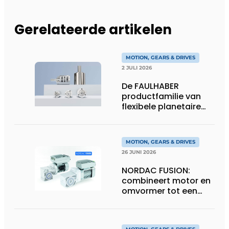
Gerelateerde artikelen
MOTION, GEARS & DRIVES
2 JULI 2026
De FAULHABER
productfamilie van
flexibele planetaire
tandwielkasten
MOTION, GEARS & DRIVES
26 JUNI 2026
NORDAC FUSION:
combineert motor en
omvormer tot een
compacte
hoogvermogen-
eenheid