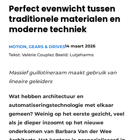
Perfect evenwicht tussen
Privacy / Cookie statement
traditionele materialen en
Vacature aanmelden
moderne techniek
Vacatures
Video’s
14 maart 2026
MOTION, GEARS & DRIVES
Tekst: Valérie Couplez Beeld: Lutjeharms
Massief guillotineraam maakt gebruik van
lineaire geleiders
Wat hebben architectuur en
automatiseringstechnologie met elkaar
gemeen? Weinig op het eerste gezicht, veel
als je dieper inzoomt op het nieuwe
onderkomen van Barbara Van der Wee