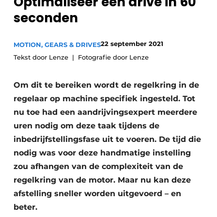
Optimaliseer een drive in 60
Privacy / Cookie statement
seconden
Vacature aanmelden
Vacatures
22 september 2021
MOTION, GEARS & DRIVES
Tekst door Lenze
Fotografie door Lenze
Video’s
Om dit te bereiken wordt de regelkring in de
regelaar op machine specifiek ingesteld. Tot
nu toe had een aandrijvingsexpert meerdere
uren nodig om deze taak tijdens de
inbedrijfstellingsfase uit te voeren. De tijd die
nodig was voor deze handmatige instelling
zou afhangen van de complexiteit van de
regelkring van de motor. Maar nu kan deze
afstelling sneller worden uitgevoerd – en
beter.