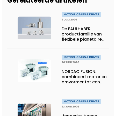
Gerelateerde artikelen
MOTION, GEARS & DRIVES
2 JULI 2026
De FAULHABER
productfamilie van
flexibele planetaire
tandwielkasten
MOTION, GEARS & DRIVES
26 JUNI 2026
NORDAC FUSION:
combineert motor en
omvormer tot een
compacte
hoogvermogen-
eenheid
MOTION, GEARS & DRIVES
23 JUNI 2026
Jongerius Hanco