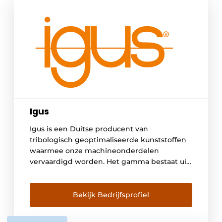
Igus
Igus is een Duitse producent van
tribologisch geoptimaliseerde kunststoffen
waarmee onze machineonderdelen
vervaardigd worden. Het gamma bestaat uit
onder meer glijlagers, lineaire geleidingen,
kabelrupsen en kabels; motion plastics
genaamd. In België bedienen we meer dan
Bekijk Bedrijfsprofiel
3000 klanten die actief zijn in grote
verscheidenheid van industrieën. Met de