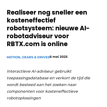
Privacy / Cookie statement
Realiseer nog sneller een
Vacature aanmelden
kosteneffectief
Vacatures
robotsysteem: nieuwe AI-
Video’s
robotadviseur voor
RBTX.com is online
6 mei 2025
MOTION, GEARS & DRIVES
Interactieve AI-adviseur gebruikt
toepassingsdatabase en verkort de tijd die
wordt besteed aan het zoeken naar
componenten voor kosteneffectieve
robotoplossingen