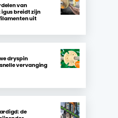
rdelen van
 igus breidt zijn
filamenten uit
we dryspin
snelle vervanging
ardigd: de