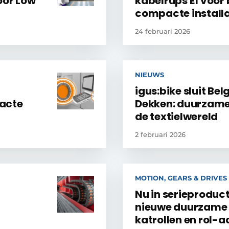
oor Low
kabelrups E1 voor 
compacte install
24 februari 2026
NIEUWS
igus:bike sluit Bel
acte
Dekken: duurzame
de textielwereld
2 februari 2026
MOTION, GEARS & DRIVES
Nu in serieproduct
nieuwe duurzame 
katrollen en rol-