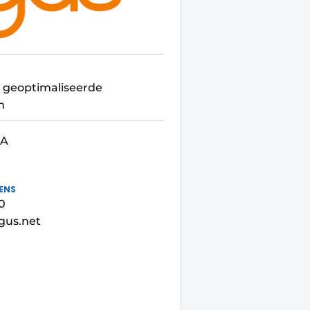
h geoptimaliseerde
n
4A
ENS
0
gus.net