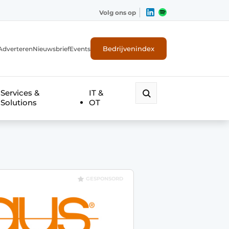
Volg ons op
Bedrijvenindex
Adverteren
Nieuwsbrief
Events
Services &
IT &
Solutions
OT
GESPONSORD