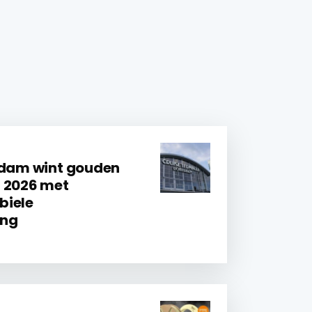
rdam wint gouden
d 2026 met
biele
ing