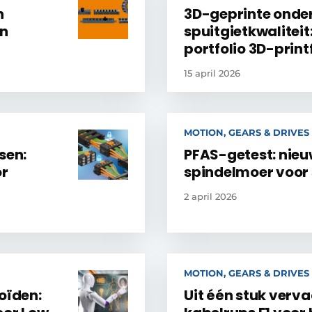
n
3D-geprinte onde
ën
spuitgietkwaliteit:
portfolio 3D-print
15 april 2026
MOTION, GEARS & DRIVES
sen:
PFAS-getest: nieu
or
spindelmoer voor 
2 april 2026
MOTION, GEARS & DRIVES
oïden:
Uit één stuk verva