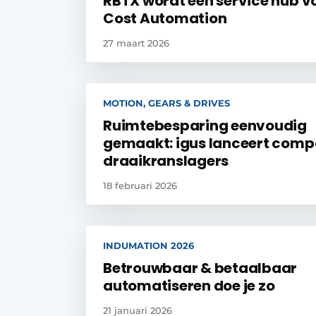
RBTX wordt een service hub v
Cost Automation
27 maart 2026
MOTION, GEARS & DRIVES
Ruimtebesparing eenvoudig
gemaakt: igus lanceert comp
draaikranslagers
18 februari 2026
INDUMATION 2026
Betrouwbaar & betaalbaar
automatiseren doe je zo
21 januari 2026