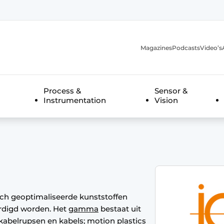
Magazines
Podcasts
Video’s
anmelding
Process &
Sensor &
Instrumentation
Vision
sch geoptimaliseerde kunststoffen
digd worden. Het
gamma
bestaat uit
, kabelrupsen en kabels; motion plastics