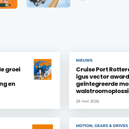
NIEUWS
de groei
Cruise Port Rotte
igus vector awar
ing en
geïntegreerde mo
walstroomoploss
29 mei 2026
MOTION, GEARS & DRIVES