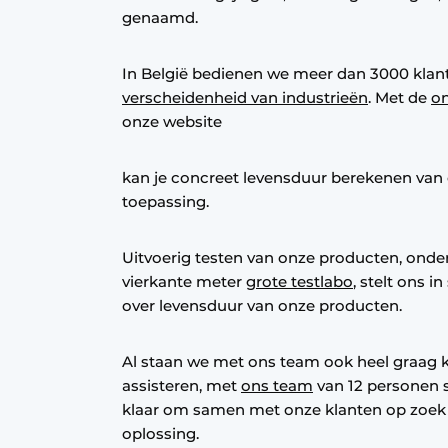
genaamd.
Privacy / Cookie statement
Vacature aanmelden
In België bedienen we meer dan 3000 klanten
Vacatures
verscheidenheid van industrieën
. Met de
on
onze website
Video’s
kan je concreet levensduur berekenen van 
toepassing.
Uitvoerig testen van onze producten, onde
vierkante meter
grote testlabo
, stelt ons 
over levensduur van onze producten.
Al staan we met ons team ook heel graag k
assisteren, met
ons team
van 12 personen 
klaar om samen met onze klanten op zoek 
oplossing.