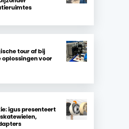
bijzonder
atieruimtes
gische tour af bij
 oplossingen voor
ie: igus presenteert
skatewielen,
adapters