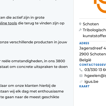
 die actief zijn in grote
line tools
die terug te vinden zijn op
Schoten
Tribologisc
kunststoffe
onze verschillende producten in jouw
ADRES
Jagersdreef 
2900 Schoten
België
r reële omstandigheden, in ons 3800
CONTACTGEGEV
in staat om concrete uitspraken te doen
03/330 13 6
hgeelen@i
igus.be
laar om onze klanten hierbij de
KAART
staan wij elk dag met enthousiasme
te gaan naar de meest geschikte