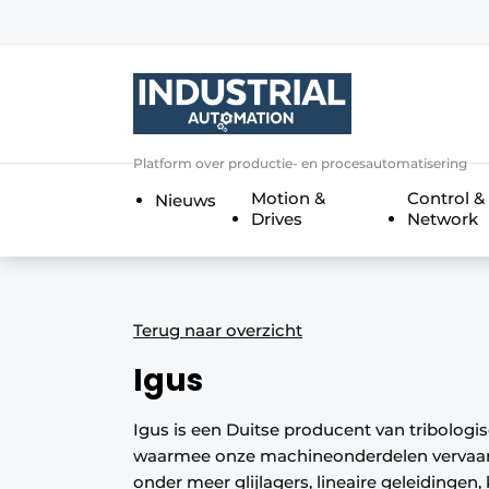
Aanmelden
Algemene voorwaarden
Bedrijven
Aanmelden
Bedankt voor de a
Platform over productie- en procesautomatisering
Bedrijven
Motion &
Control &
Nieuws
Contact
Drives
Network
Direct contact
Eigen content aanleveren
Evenement aanmelden
Terug naar overzicht
Home
Igus
Meest gelezen
Igus is een Duitse producent van tribologi
Nieuwsbrief
waarmee onze machineonderdelen vervaar
Podcasts
onder meer glijlagers, lineaire geleidingen