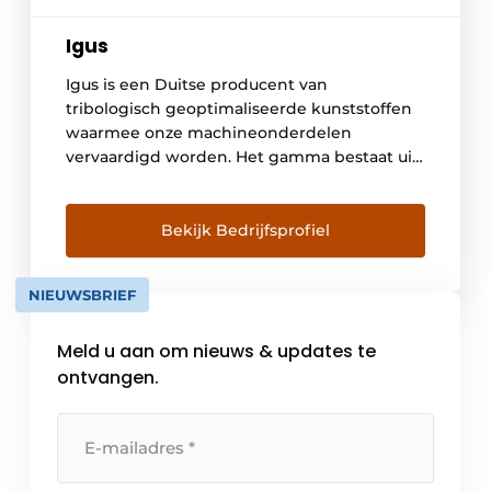
Igus
Igus is een Duitse producent van
tribologisch geoptimaliseerde kunststoffen
waarmee onze machineonderdelen
vervaardigd worden. Het gamma bestaat uit
onder meer glijlagers, lineaire geleidingen,
kabelrupsen en kabels; motion plastics
genaamd. In België bedienen we meer dan
Bekijk Bedrijfsprofiel
3000 klanten die actief zijn in grote
verscheidenheid van industrieën. Met de
NIEUWSBRIEF
online tools die terug te vinden zijn op […]
Meld u aan om nieuws & updates te
ontvangen.