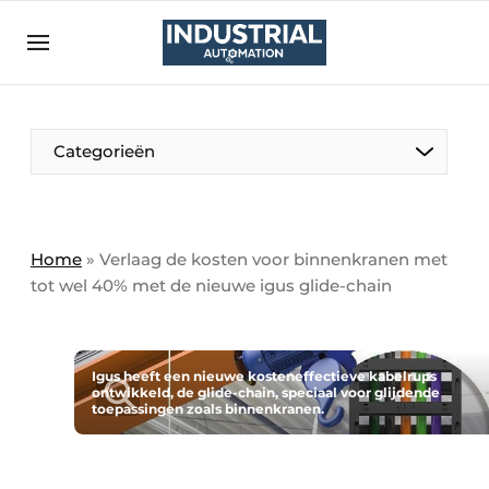
Aanmelden
Algemene voorwaarden
Bedrijven
Aanmelden
Bedankt voor de aanmelding
Categorieën
Bedrijven
Contact
Direct contact
Home
»
Verlaag de kosten voor binnenkranen met
tot wel 40% met de nieuwe igus glide-chain
Eigen content aanleveren
Evenement aanmelden
Home
Igus heeft een nieuwe kosteneffectieve kabelrups
ontwikkeld, de glide-chain, speciaal voor glijdende
Meest gelezen
toepassingen zoals binnenkranen.
Nieuwsbrief
Podcasts