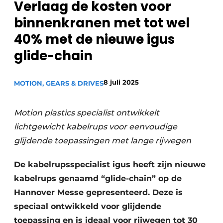
Verlaag de kosten voor
Privacy / Cookie statement
binnenkranen met tot wel
Vacature aanmelden
40% met de nieuwe igus
Vacatures
glide-chain
Video’s
8 juli 2025
MOTION, GEARS & DRIVES
Motion plastics specialist ontwikkelt
lichtgewicht kabelrups voor eenvoudige
glijdende toepassingen met lange rijwegen
De kabelrupsspecialist igus heeft zijn nieuwe
kabelrups genaamd “glide-chain” op de
Hannover Messe gepresenteerd. Deze is
speciaal ontwikkeld voor glijdende
toepassing en is ideaal voor rijwegen tot 30