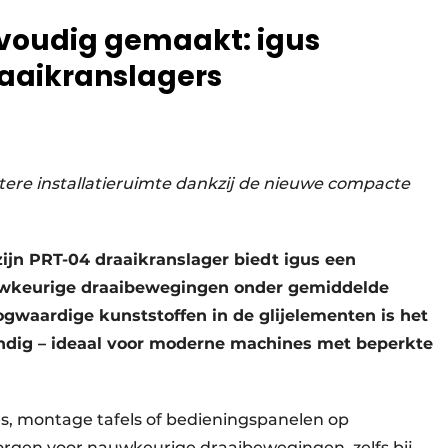
voudig gemaakt: igus
aaikranslagers
ere installatieruimte dankzij de nieuwe compacte
ijn PRT-04 draaikranslager biedt igus een
uwkeurige draaibewegingen onder gemiddelde
ogwaardige kunststoffen in de glijelementen is het
endig – ideaal voor moderne machines met beperkte
, montage tafels of bedieningspanelen op
orgen voor nauwkeurige draaibewegingen, zelfs bij