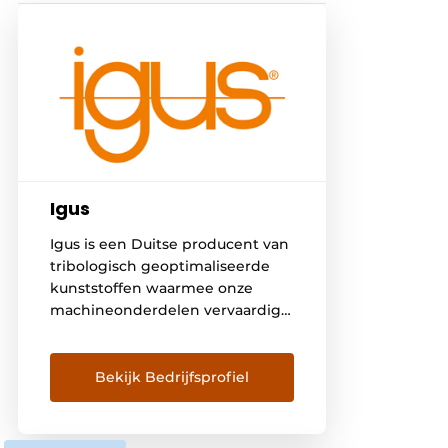
Igus
Igus is een Duitse producent van
tribologisch geoptimaliseerde
kunststoffen waarmee onze
machineonderdelen vervaardigd
worden. Het gamma bestaat uit
onder meer glijlagers, lineaire
geleidingen, kabelrupsen en
Bekijk Bedrijfsprofiel
kabels; motion plastics genaamd.
In België bedienen we meer dan
3000 klanten die actief zijn in