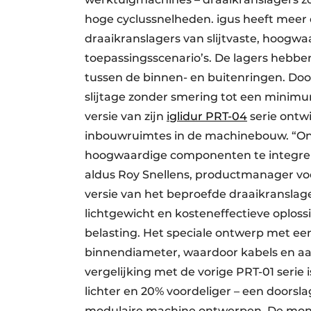
hoge cyclussnelheden. igus heeft meer d
draaikranslagers van slijtvaste, hoogwa
toepassingsscenario’s. De lagers hebbe
tussen de binnen- en buitenringen. Do
slijtage zonder smering tot een minim
versie van zijn
iglidur PRT-04
serie ontwi
inbouwruimtes in de machinebouw. “Onz
hoogwaardige componenten te integre
aldus Roy Snellens, productmanager voo
versie van het beproefde draaikransla
lichtgewicht en kosteneffectieve oplo
belasting. Het speciale ontwerp met een
binnendiameter, waardoor kabels en aa
vergelijking met de vorige PRT-01 serie
lichter en 20% voordeliger – een door
modulaire machine ontwerpen. De mont