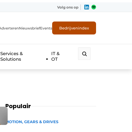
Volg ons op
Bedrijvenindex
Adverteren
Nieuwsbrief
Events
Services &
IT &
Solutions
OT
Populair
MOTION, GEARS & DRIVES