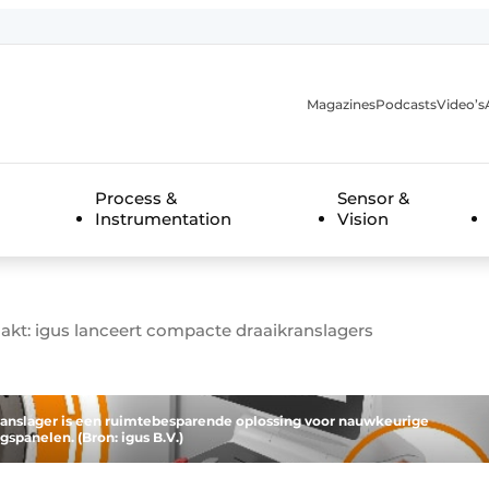
Magazines
Podcasts
Video’s
anmelding
Process &
Sensor &
Instrumentation
Vision
t: igus lanceert compacte draaikranslagers
ranslager is een ruimtebesparende oplossing voor nauwkeurige
spanelen. (Bron: igus B.V.)