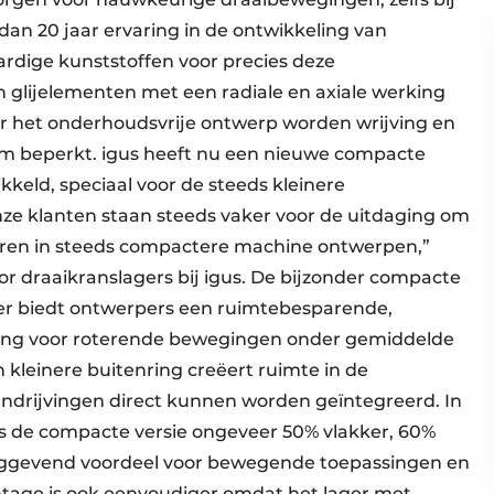
an 20 jaar ervaring in de ontwikkeling van
ardige kunststoffen voor precies deze
n glijelementen met een radiale en axiale werking
or het onderhoudsvrije ontwerp worden wrijving en
um beperkt. igus heeft nu een nieuwe compacte
kkeld, speciaal voor de steeds kleinere
e klanten staan steeds vaker voor de uitdaging om
ren in steeds compactere machine ontwerpen,”
r draaikranslagers bij igus. De bijzonder compacte
ger biedt ontwerpers een ruimtebesparende,
ssing voor roterende bewegingen onder gemiddelde
 kleinere buitenring creëert ruimte in de
ndrijvingen direct kunnen worden geïntegreerd. In
 is de compacte versie ongeveer 50% vlakker, 60%
slaggevend voordeel voor bewegende toepassingen en
age is ook eenvoudiger omdat het lager met