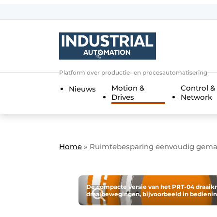
Aanmelden
Algemene voorwaarden
Bedrijven
Aanmelden
Bedankt voor de a
Platform over productie- en procesautomatisering
Bedrijven
Motion &
Control &
Nieuws
Contact
Drives
Network
Direct contact
Eigen content aanleveren
Evenement aanmelden
Home
»
Ruimtebesparing eenvoudig gemaak
Home
Meest gelezen
De compacte versie van het PRT-04 draaik
draaibewegingen, bijvoorbeeld in bediening
Nieuwsbrief
Podcasts