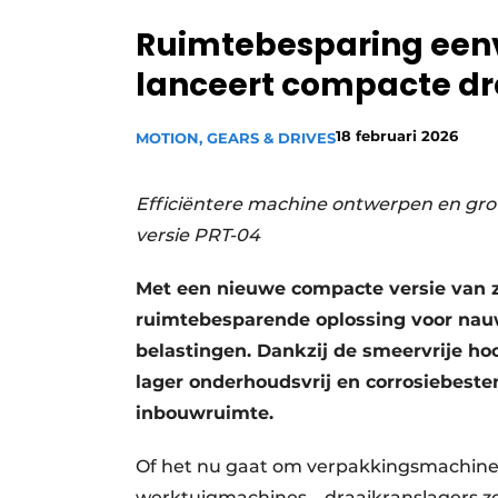
Privacy / Cookie statement
Ruimtebesparing een
Vacature aanmelden
lanceert compacte dr
Vacatures
18 februari 2026
Video’s
MOTION, GEARS & DRIVES
Efficiëntere machine ontwerpen en grot
versie PRT-04
Met een nieuwe compacte versie van z
ruimtebesparende oplossing voor na
belastingen. Dankzij de smeervrije ho
lager onderhoudsvrij en corrosiebest
inbouwruimte.
Of het nu gaat om verpakkingsmachines
werktuigmachines – draaikranslagers z