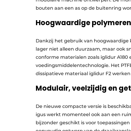
bouten aan een as op de buitenring wor
Hoogwaardige polymeren 
Dankzij het gebruik van hoogwaardige kun
lager niet alleen duurzaam, maar ook sme
conforme materialen zoals iglidur A180 en
voedingsmiddelentechnologie. Het PTFE-v
dissipatieve materiaal iglidur F2 werken
Modulair, veelzijdig en ge
De nieuwe compacte versie is beschikbaar
igus werkt momenteel ook aan een ruimt
bijzonder geschikt is voor toepassing
eenvoudig ontwerp van de draaikranslage