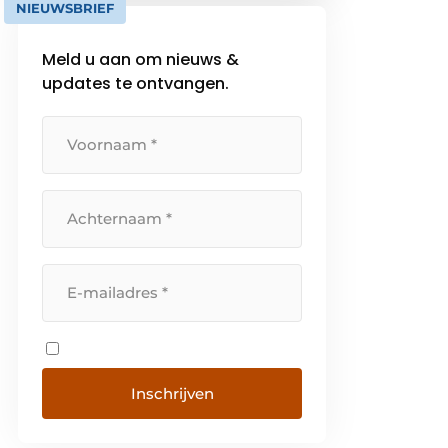
NIEUWSBRIEF
grote verscheidenheid van
industrieën. Met de online tools
Meld u aan om nieuws &
die terug te vinden zijn op […]
updates te ontvangen.