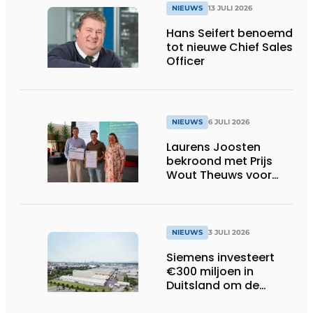
NIEUWS
13 JULI 2026
Hans Seifert benoemd
tot nieuwe Chief Sales
Officer
NIEUWS
6 JULI 2026
Laurens Joosten
bekroond met Prijs
Wout Theuws voor
bachelorproef rond
online
trillingsmetingen
NIEUWS
3 JULI 2026
Siemens investeert
€300 miljoen in
Duitsland om de
elektrische