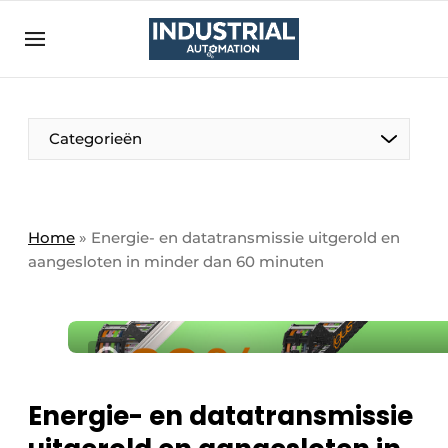
Aanmelden
Algemene voorwaarden
Bedrijven
Aanmelden
Bedankt voor de aanmelding
Categorieën
Bedrijven
Contact
Direct contact
Home
»
Energie- en datatransmissie uitgerold en
aangesloten in minder dan 60 minuten
Eigen content aanleveren
Evenement aanmelden
Home
Meest gelezen
Nieuwsbrief
Energie- en datatransmissie
Podcasts