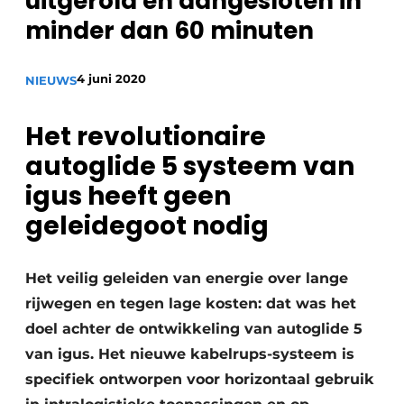
uitgerold en aangesloten in
Privacy / Cookie statement
minder dan 60 minuten
Vacature aanmelden
4 juni 2020
NIEUWS
Vacatures
Video’s
Het revolutionaire
autoglide 5 systeem van
igus heeft geen
geleidegoot nodig
Het veilig geleiden van energie over lange
rijwegen en tegen lage kosten: dat was het
doel achter de ontwikkeling van autoglide 5
van igus. Het nieuwe kabelrups-systeem is
specifiek ontworpen voor horizontaal gebruik