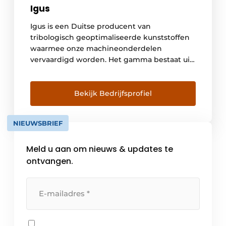
Igus
Igus is een Duitse producent van
tribologisch geoptimaliseerde kunststoffen
waarmee onze machineonderdelen
vervaardigd worden. Het gamma bestaat uit
onder meer glijlagers, lineaire geleidingen,
kabelrupsen en kabels; motion plastics
genaamd. In België bedienen we meer dan
Bekijk Bedrijfsprofiel
3000 klanten die actief zijn in grote
verscheidenheid van industrieën. Met de
NIEUWSBRIEF
online tools die terug te vinden zijn op […]
Meld u aan om nieuws & updates te
ontvangen.