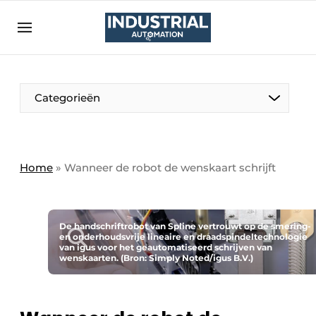
Aanmelden
Algemene voorwaarden
Bedrijven
Aanmelden
Bedankt voor de aanmelding
Categorieën
Bedrijven
Contact
Direct contact
Home
»
Wanneer de robot de wenskaart schrijft
Eigen content aanleveren
Evenement aanmelden
De handschriftrobot van Spline vertrouwt op de smering-
Home
en onderhoudsvrije lineaire en draadspindeltechnologie
van igus voor het geautomatiseerd schrijven van
wenskaarten. (Bron: Simply Noted/igus B.V.)
Meest gelezen
Nieuwsbrief
Podcasts