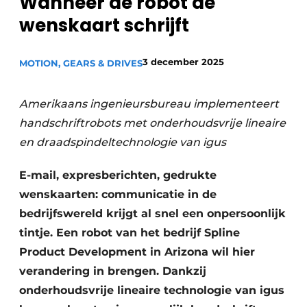
Wanneer de robot de
Privacy / Cookie statement
wenskaart schrijft
Vacature aanmelden
Vacatures
3 december 2025
MOTION, GEARS & DRIVES
Video’s
Amerikaans ingenieursbureau implementeert
handschriftrobots met onderhoudsvrije lineaire
en draadspindeltechnologie van igus
E-mail, expresberichten, gedrukte
wenskaarten: communicatie in de
bedrijfswereld krijgt al snel een onpersoonlijk
tintje. Een robot van het bedrijf Spline
Product Development in Arizona wil hier
verandering in brengen. Dankzij
onderhoudsvrije lineaire technologie van igus