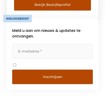
genaamd. In België bedienen we meer dan
Bekijk Bedrijfsprofiel
3000 klanten die actief zijn in grote
verscheidenheid van industrieën. Met de
NIEUWSBRIEF
online tools die terug te vinden zijn op […]
Meld u aan om nieuws & updates te
ontvangen.