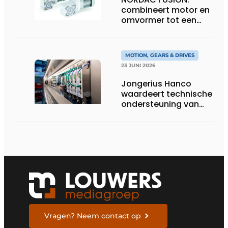
combineert motor en
omvormer tot een
compacte
hoogvermogen-
eenheid
MOTION, GEARS & DRIVES
23 JUNI 2026
Jongerius Hanco
waardeert technische
ondersteuning van
Groschopp
Vragen? Neem contact op