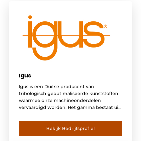
Igus
Igus is een Duitse producent van
tribologisch geoptimaliseerde kunststoffen
waarmee onze machineonderdelen
vervaardigd worden. Het gamma bestaat uit
onder meer glijlagers, lineaire geleidingen,
kabelrupsen en kabels; motion plastics
genaamd. In België bedienen we meer dan
Bekijk Bedrijfsprofiel
3000 klanten die actief zijn in grote