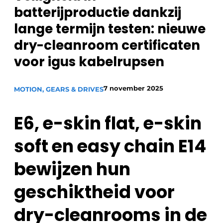
batterijproductie dankzij
Privacy / Cookie statement
lange termijn testen: nieuwe
Vacature aanmelden
dry-cleanroom certificaten
Vacatures
voor igus kabelrupsen
Video’s
7 november 2025
MOTION, GEARS & DRIVES
E6, e-skin flat, e-skin
soft en easy chain E14
bewijzen hun
geschiktheid voor
dry-cleanrooms in de