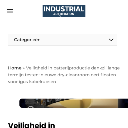
Aanmelden
Algemene voorwaarden
Bedrijven
Aanmelden
Bedankt voor de aanmelding
Categorieën
Bedrijven
Contact
Direct contact
Home
»
Veiligheid in batterijproductie dankzij lange
termijn testen: nieuwe dry-cleanroom certificaten
Eigen content aanleveren
voor igus kabelrupsen
Evenement aanmelden
Home
Meest gelezen
Nieuwsbrief
Veiligheid in
Podcasts