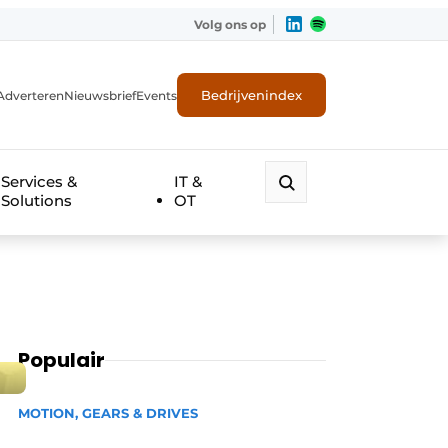
Volg ons op
Bedrijvenindex
Adverteren
Nieuwsbrief
Events
Services &
IT &
Solutions
OT
Populair
MOTION, GEARS & DRIVES