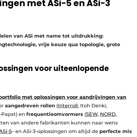
singen met ASi-5 en ASi-3
delen van ASi met name tot uitdrukking:
ngtechnologie, vrije keuze qua topologie, grote
lossingen voor uiteenlopende
portfolio met oplossingen voor aandrijvingen van
or
aangedreven rollen
(
Interroll
, Itoh Denki,
Papst) en
frequentieomvormers
(
SEW
,
NORD
,
ducten van andere fabrikanten kunnen naar wens
ASi-5
– en ASi-3-oplossingen om altijd de
perfecte mix