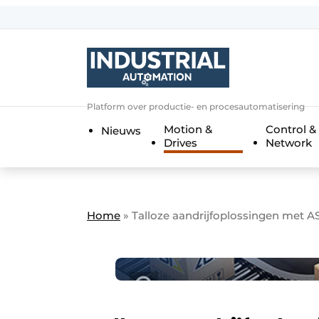
Aanmelden
Algemene voorwaarden
Bedrijven
Aanmelden
Bedankt voor de a
Platform over productie- en procesautomatisering
Bedrijven
Motion &
Control &
Nieuws
Contact
Drives
Network
Direct contact
Eigen content aanleveren
Evenement aanmelden
Home
»
Talloze aandrijfoplossingen met AS
Home
Meest gelezen
Nieuwsbrief
Podcasts