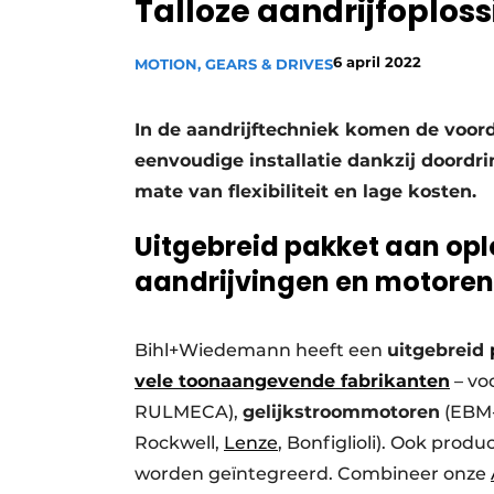
Talloze aandrijfoplos
Privacy / Cookie statement
Vacature aanmelden
6 april 2022
MOTION, GEARS & DRIVES
Vacatures
In de aandrijftechniek komen de voor
Video’s
eenvoudige installatie dankzij doordri
mate van flexibiliteit en lage kosten.
Uitgebreid pakket aan op
aandrijvingen en motoren
Bihl+Wiedemann heeft een
uitgebreid
vele toonaangevende fabrikanten
– vo
RULMECA),
gelijkstroommotoren
(EBM-
Rockwell,
Lenze
, Bonfiglioli). Ook pro
worden geïntegreerd. Combineer onze