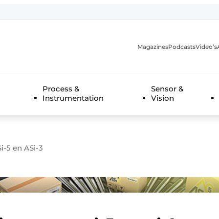
Magazines
Podcasts
Video’s
anmelding
Process &
Sensor &
Instrumentation
Vision
i-5 en ASi-3