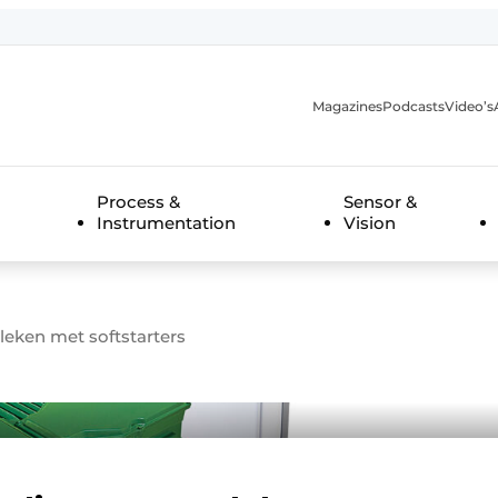
Magazines
Podcasts
Video’s
anmelding
Process &
Sensor &
Instrumentation
Vision
leken met softstarters