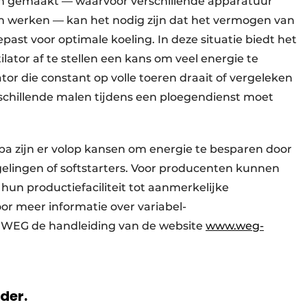
en gemaakt — waarvoor verschillende apparatuur
ten werken — kan het nodig zijn dat het vermogen van
ast voor optimale koeling. In deze situatie biedt het
ator af te stellen een kans om veel energie te
tor die constant op volle toeren draait of vergeleken
rschillende malen tijdens een ploegendienst moet
opa zijn er volop kansen om energie te besparen door
gelingen of softstarters. Voor producenten kunnen
hun productiefaciliteit tot aanmerkelijke
r meer informatie over variabel-
n WEG de handleiding van de website
www.weg-
rder.