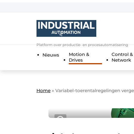
Aanmelden
Algemene voorwaarden
Bedrijven
Aanmelden
Bedankt voor de a
Platform over productie- en procesautomatisering
Bedrijven
Motion &
Control &
Nieuws
Contact
Drives
Network
Direct contact
Eigen content aanleveren
Evenement aanmelden
Home
»
Variabel-toerentalregelingen verge
Home
Meest gelezen
Nieuwsbrief
Podcasts