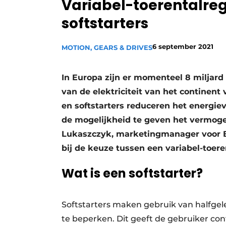
Variabel-toerentalre
Privacy / Cookie statement
softstarters
Vacature aanmelden
Vacatures
6 september 2021
MOTION, GEARS & DRIVES
Video’s
In Europa zijn er momenteel 8 miljard 
van de elektriciteit van het continent
en softstarters reduceren het energie
de mogelijkheid te geven het vermoge
Lukaszczyk, marketingmanager voor E
bij de keuze tussen een variabel-toere
Wat is een softstarter?
Softstarters maken gebruik van halfgel
te beperken. Dit geeft de gebruiker c