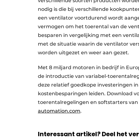
verschillende soorten producten word
nodig is die bij verschillende kookpun
een ventilator voortdurend wordt aangep
vermogen om het toerental van de ventil
besparen in vergelijking met een ventila
met de situatie waarin de ventilator ve
worden uitgezet en weer aan gezet.
Met 8 miljard motoren in bedrijf in Eur
de introductie van variabel-toerentalre
deze relatief goedkope investeringen in 
kostenbesparingen leiden. Download voo
toerentalregelingen en softstarters va
automation.com
.
Interessant artikel? Deel het ve