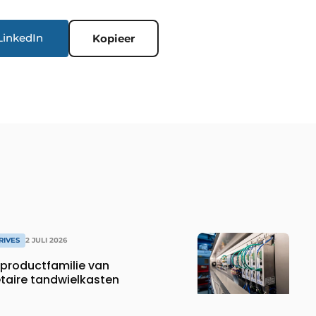
LinkedIn
Kopieer
RIVES
2 JULI 2026
productfamilie van
etaire tandwielkasten