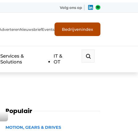
Volg ons op
Bedrijvenindex
Adverteren
Nieuwsbrief
Events
Services &
IT &
Solutions
OT
Populair
MOTION, GEARS & DRIVES