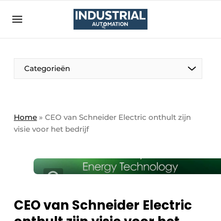
Aanmelden
Algemene voorwaarden
Bedrijven
Aanmelden
Bedankt voor de aanmelding
Categorieën
Bedrijven
Contact
Direct contact
Home
»
CEO van Schneider Electric onthult zijn
visie voor het bedrijf
Eigen content aanleveren
Evenement aanmelden
Home
Meest gelezen
Nieuwsbrief
CEO van Schneider Electric
Podcasts