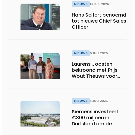
NIEUWS
13 JULI 2026
Hans Seifert benoemd
tot nieuwe Chief Sales
Officer
NIEUWS
6 JULI 2026
Laurens Joosten
bekroond met Prijs
Wout Theuws voor
bachelorproef rond
online
trillingsmetingen
NIEUWS
3 JULI 2026
Siemens investeert
€300 miljoen in
Duitsland om de
elektrische