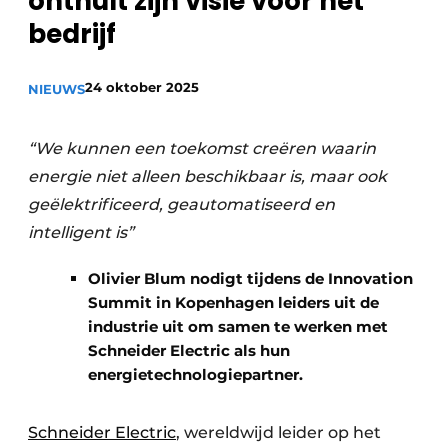
onthult zijn visie voor het
Privacy / Cookie statement
bedrijf
Vacature aanmelden
24 oktober 2025
NIEUWS
Vacatures
Video’s
“We kunnen een toekomst creëren waarin
energie niet alleen beschikbaar is, maar ook
geëlektrificeerd, geautomatiseerd en
intelligent is”
Olivier Blum nodigt tijdens de Innovation
Summit in Kopenhagen leiders uit de
industrie uit om samen te werken met
Schneider Electric als hun
energietechnologiepartner.
Schneider Electric
, wereldwijd leider op het