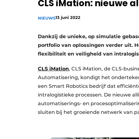
CLS iMation: nieuwe a
Privacy / Cookie statement
Vacature aanmelden
13 juni 2022
NIEUWS
Vacatures
Dankzij de unieke, op simulatie gebas
Video’s
portfolio van oplossingen verder uit. 
flexibiliteit en veiligheid van intralo
CLS iMation
, CLS iMation, de CLS-busin
Automatisering, kondigt het ondertek
een Smart Robotics bedrijf dat efficiënt
intralogistieke processen. De nieuwe alli
automatiserings- en procesoptimaliseri
sluiten bij het groeiende netwerk van p