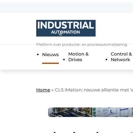
Aanmelden
Algemene voorwaarden
Bedrijven
Aanmelden
Bedankt voor de a
Platform over productie- en procesautomatisering
Bedrijven
Motion &
Control &
Nieuws
Contact
Drives
Network
Direct contact
Eigen content aanleveren
Evenement aanmelden
Home
»
CLS iMation: nieuwe alliantie met
Home
Meest gelezen
Nieuwsbrief
Podcasts