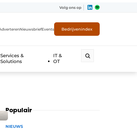
Volg ons op
Bedrijvenindex
Adverteren
Nieuwsbrief
Events
Services &
IT &
Solutions
OT
Populair
NIEUWS