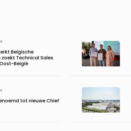
26
erkt Belgische
 zoekt Technical Sales
 Oost-België
26
benoemd tot nieuwe Chief