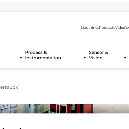
Magazines
Podcasts
Video’s
anmelding
Process &
Sensor &
Instrumentation
Vision
 VersaBox