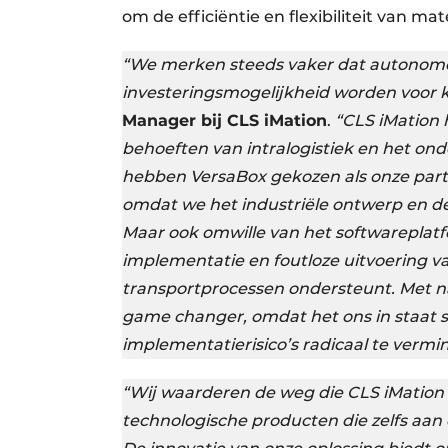
om de efficiëntie en flexibiliteit van m
“We merken steeds vaker dat autonome
investeringsmogelijkheid worden voor k
Manager bij CLS iMation
.
“CLS iMation 
behoeften van intralogistiek en het on
hebben VersaBox gekozen als onze par
omdat we het industriële ontwerp en d
Maar ook omwille van het softwareplat
implementatie en foutloze uitvoering 
transportprocessen ondersteunt. Met n
game changer, omdat het ons in staat st
implementatierisico’s radicaal te vermi
“Wij waarderen de weg die CLS iMation 
technologische producten die zelfs aan