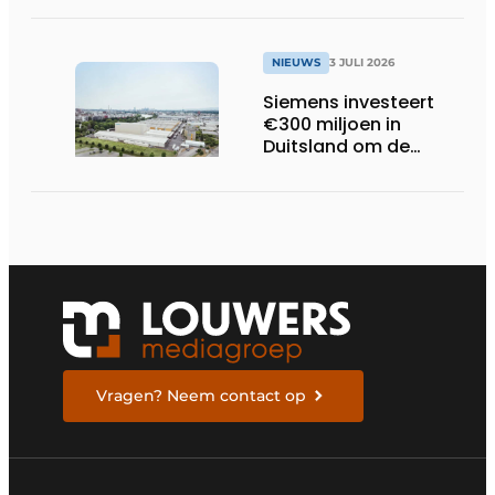
online
trillingsmetingen
NIEUWS
3 JULI 2026
Siemens investeert
€300 miljoen in
Duitsland om de
elektrische
ruggengraat van de
industrieën van
morgen te bouwen
Vragen? Neem contact op