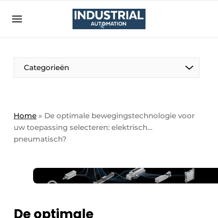
Aanmelden
Algemene voorwaarden
Bedrijven
Aanmelden
Bedankt voor de aanmelding
Categorieën
Bedrijven
Contact
Direct contact
Home
»
De optimale bewegingstechnologie voor
uw toepassing selecteren: elektrisch…
Eigen content aanleveren
pneumatisch?
Evenement aanmelden
Home
Meest gelezen
Nieuwsbrief
De optimale
Podcasts