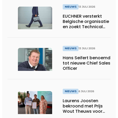
NIEUWS
13 JULI 2026
EUCHNER versterkt
Belgische organisatie
en zoekt Technical
Sales Engineer voor
Oost-België
NIEUWS
13 JULI 2026
Hans Seifert benoemd
tot nieuwe Chief Sales
Officer
NIEUWS
6 JULI 2026
Laurens Joosten
bekroond met Prijs
Wout Theuws voor
bachelorproef rond