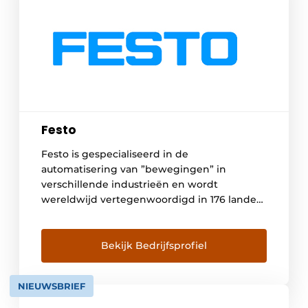
Festo
Festo is gespecialiseerd in de
automatisering van ”bewegingen” in
verschillende industrieën en wordt
wereldwijd vertegenwoordigd in 176 landen.
Twaalf productiefaciliteiten wereldwijd
zorgen voor een snelle en betrouwbare
levering van elektrische en pneumatische
Bekijk Bedrijfsprofiel
componenten. De ambitie van Festo is om
als innovatieve partner klanten in staat te
NIEUWSBRIEF
stellen hun concurrentiekracht te verhogen,
dankzij verregaande samenwerking op […]