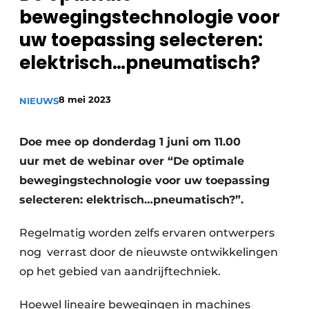
bewegingstechnologie voor
Privacy / Cookie statement
uw toepassing selecteren:
Vacature aanmelden
elektrisch…pneumatisch?
Vacatures
Video’s
8 mei 2023
NIEUWS
Doe mee op donderdag 1 juni om 11.00
uur met de webinar over “De optimale
bewegingstechnologie voor uw toepassing
selecteren: elektrisch…pneumatisch?”.
Regelmatig worden zelfs ervaren ontwerpers
nog verrast door de nieuwste ontwikkelingen
op het gebied van aandrijftechniek.
Hoewel lineaire bewegingen in machines