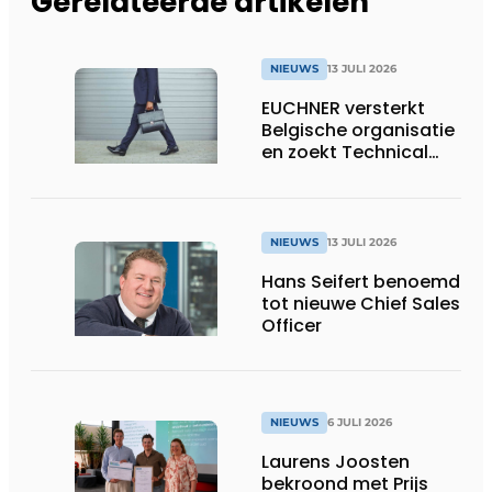
Gerelateerde artikelen
NIEUWS
13 JULI 2026
EUCHNER versterkt
Belgische organisatie
en zoekt Technical
Sales Engineer voor
Oost-België
NIEUWS
13 JULI 2026
Hans Seifert benoemd
tot nieuwe Chief Sales
Officer
NIEUWS
6 JULI 2026
Laurens Joosten
bekroond met Prijs