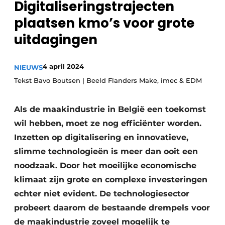
Digitaliseringstrajecten
Privacy / Cookie statement
plaatsen kmo’s voor grote
Vacature aanmelden
uitdagingen
Vacatures
Video’s
4 april 2024
NIEUWS
Tekst Bavo Boutsen | Beeld Flanders Make, imec & EDM
Als de maakindustrie in België een toekomst
wil hebben, moet ze nog efficiënter worden.
Inzetten op digitalisering en innovatieve,
slimme technologieën is meer dan ooit een
noodzaak. Door het moeilijke economische
klimaat zijn grote en complexe investeringen
echter niet evident. De technologiesector
probeert daarom de bestaande drempels voor
de maakindustrie zoveel mogelijk te