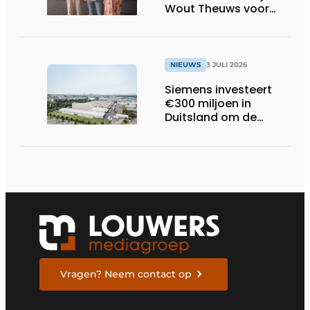
Wout Theuws voor
bachelorproef rond
online
trillingsmetingen
NIEUWS
3 JULI 2026
Siemens investeert
€300 miljoen in
Duitsland om de
elektrische
ruggengraat van de
industrieën van
morgen te bouwen
Vragen? Neem contact op