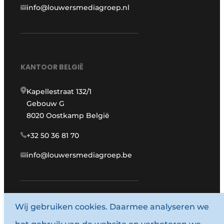
info@louwersmediagroep.nl
KANTOOR BELGIË
Kapellestraat 132/1
Gebouw G
8020 Oostkamp België
+32 50 36 81 70
info@louwersmediagroep.be
Wij gebruiken cookies. Daarmee analyseren we
www.louwersmediagroep.com