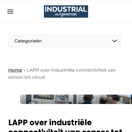
Aanmelden
Algemene voorwaarden
Bedrijven
Aanmelden
Bedankt voor de aanmelding
Categorieën
Bedrijven
Contact
Direct contact
Home
»
LAPP over industriële connectiviteit van
sensor tot cloud
Eigen content aanleveren
Evenement aanmelden
Home
Meest gelezen
Nieuwsbrief
LAPP over industriële
Podcasts