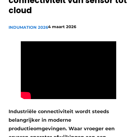
connectiviteit van sensor tot
Privacy / Cookie statement
cloud
Vacature aanmelden
4 maart 2026
INDUMATION 2026
Vacatures
Video’s
Industriële connectiviteit wordt steeds
belangrijker in moderne
productieomgevingen. Waar vroeger een