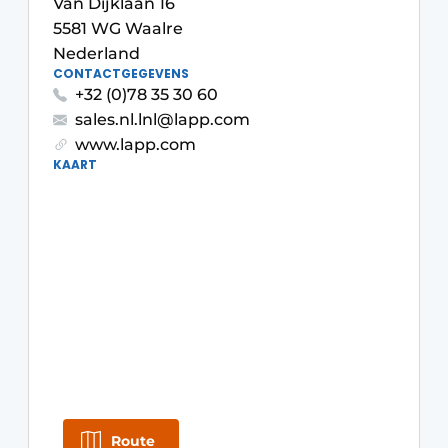
Van Dijklaan 16
Privacy / Cookie statement
5581 WG Waalre
Nederland
Vacature aanmelden
CONTACTGEGEVENS
Vacatures
+32 (0)78 35 30 60
sales.nl.lnl@lapp.com
Video’s
www.lapp.com
KAART
Route