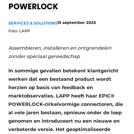
POWERLOCK
Privacy / Cookie statement
Vacature aanmelden
15 september 2025
SERVICES & SOLUTIONS
Vacatures
Foto: LAPP
Video’s
Assembleren, installeren en ontgrendelen
zonder speciaal gereedschap
In sommige gevallen betekent klantgericht
werken dat een bestaand product wordt
herzien op basis van feedback en
marktobservaties. LAPP heeft haar
EPIC®
POWERLOCK-cirkelvormige connectoren,
die
al vele jaren bestaan
, opnieuw onder de loep
genomen en introduceert nu een nieuwe en
verbeterde versie. Het geoptimaliseerde