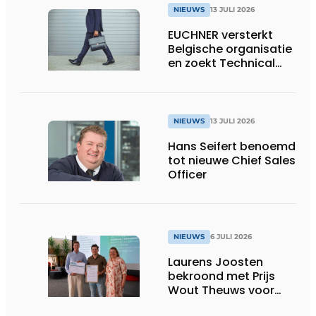
NIEUWS
13 JULI 2026
EUCHNER versterkt
Belgische organisatie
en zoekt Technical
Sales Engineer voor
Oost-België
NIEUWS
13 JULI 2026
Hans Seifert benoemd
tot nieuwe Chief Sales
Officer
NIEUWS
6 JULI 2026
Laurens Joosten
bekroond met Prijs
Wout Theuws voor
bachelorproef rond