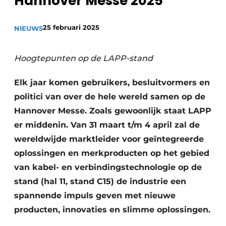
Hannover Messe 2025
Privacy / Cookie statement
25 februari 2025
Vacature aanmelden
NIEUWS
Vacatures
Hoogtepunten op de LAPP-stand
Video’s
Elk jaar komen gebruikers, besluitvormers en
politici van over de hele wereld samen op de
Hannover Messe. Zoals gewoonlijk staat LAPP
er middenin. Van 31 maart t/m 4 april zal de
wereldwijde marktleider voor geïntegreerde
oplossingen en merkproducten op het gebied
van kabel- en verbindingstechnologie op de
stand (hal 11, stand C15) de industrie een
spannende impuls geven met nieuwe
producten, innovaties en slimme oplossingen.