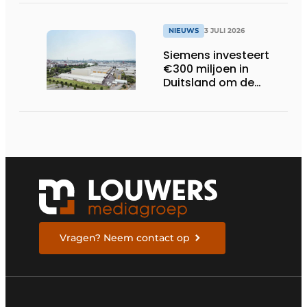
online
trillingsmetingen
NIEUWS
3 JULI 2026
Siemens investeert
€300 miljoen in
Duitsland om de
elektrische
ruggengraat van de
industrieën van
morgen te bouwen
Vragen? Neem contact op