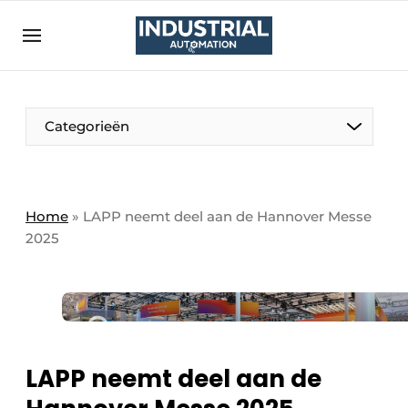
Aanmelden
Algemene voorwaarden
Bedrijven
Aanmelden
Bedankt voor de aanmelding
Categorieën
Bedrijven
Contact
Direct contact
Home
»
LAPP neemt deel aan de Hannover Messe
2025
Eigen content aanleveren
Evenement aanmelden
Home
Meest gelezen
Nieuwsbrief
LAPP neemt deel aan de
Podcasts