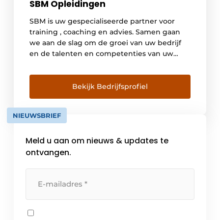
SBM Opleidingen
SBM is uw gespecialiseerde partner voor
training , coaching en advies. Samen gaan
we aan de slag om de groei van uw bedrijf
en de talenten en competenties van uw
medewerkers ten volle te stimuleren. Meer
dan 1909 trainers en coaches en een team
van gespecialiseerde productontwikkelaars
Bekijk Bedrijfsprofiel
zorgenvoor de integrale aanpak van talent-
en competentieontwikkeling. Onze […]
NIEUWSBRIEF
Meld u aan om nieuws & updates te
ontvangen.