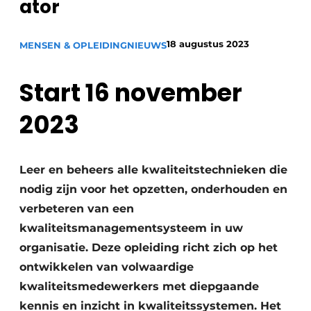
ator
Privacy / Cookie statement
Vacature aanmelden
18 augustus 2023
MENSEN & OPLEIDING
NIEUWS
Vacatures
Start 16 november
Video’s
2023
Leer en beheers alle kwaliteitstechnieken die
nodig zijn voor het opzetten, onderhouden en
verbeteren van een
kwaliteitsmanagementsysteem in uw
organisatie. Deze opleiding richt zich op het
ontwikkelen van volwaardige
kwaliteitsmedewerkers met diepgaande
kennis en inzicht in kwaliteitssystemen. Het