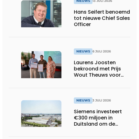
NIEUWS
13 JULI 2026
Hans Seifert benoemd
tot nieuwe Chief Sales
Officer
NIEUWS
6 JULI 2026
Laurens Joosten
bekroond met Prijs
Wout Theuws voor
bachelorproef rond
online
trillingsmetingen
NIEUWS
3 JULI 2026
Siemens investeert
€300 miljoen in
Duitsland om de
elektrische
ruggengraat van de