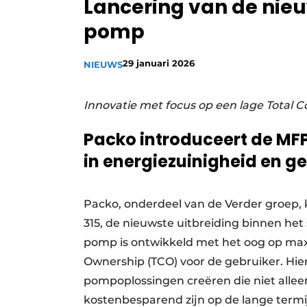
Lancering van de nie
Privacy / Cookie statement
pomp
Vacature aanmelden
Vacatures
29 januari 2026
NIEUWS
Video’s
Innovatie met focus op een lage Total 
Packo introduceert de MF
in energiezuinigheid en ge
Packo, onderdeel van de Verder groep, 
315, de nieuwste uitbreiding binnen h
pomp is ontwikkeld met het oog op maxi
Ownership (TCO) voor de gebruiker. Hierm
pompoplossingen creëren die niet alle
kostenbesparend zijn op de lange termi