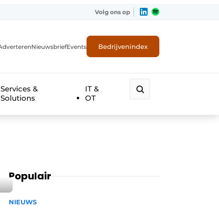
Volg ons op
Bedrijvenindex
Adverteren
Nieuwsbrief
Events
Services &
IT &
Solutions
OT
Populair
NIEUWS