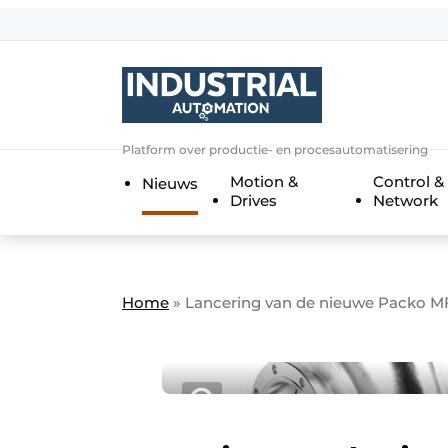
Aanmelden
Algemene voorwaarden
Bedrijven
Aanmelden
Bedankt voor de a
Platform over productie- en procesautomatisering
Bedrijven
Motion &
Control &
Nieuws
Contact
Drives
Network
Direct contact
Eigen content aanleveren
Evenement aanmelden
Home
»
Lancering van de nieuwe Packo M
Home
Meest gelezen
Nieuwsbrief
Podcasts