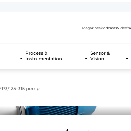
Magazines
Podcasts
Video’s
anmelding
Process &
Sensor &
Instrumentation
Vision
FP3/125-315 pomp