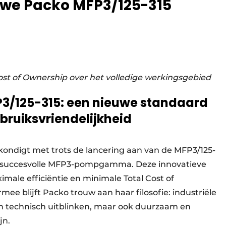
uwe Packo MFP3/125-315
Cost of Ownership over het volledige werkingsgebied
P3/125-315: een nieuwe standaard
bruiksvriendelijkheid
kondigt met trots de lancering aan van de MFP3/125-
et succesvolle MFP3-pompgamma. Deze innovatieve
male efficiëntie en minimale Total Cost of
ee blijft Packo trouw aan haar filosofie: industriële
en technisch uitblinken, maar ook duurzaam en
jn.