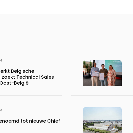
26
erkt Belgische
 zoekt Technical Sales
 Oost-België
26
benoemd tot nieuwe Chief