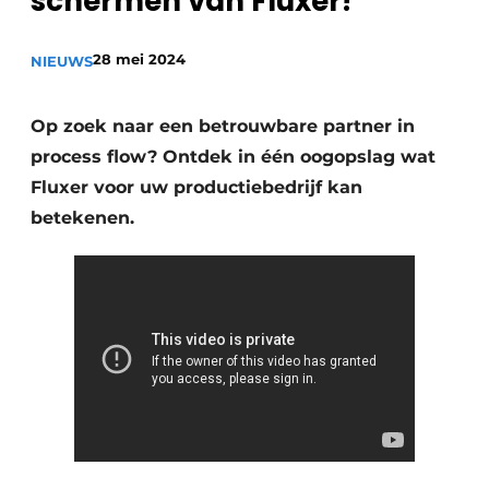
schermen van Fluxer!
Privacy / Cookie statement
28 mei 2024
Vacature aanmelden
NIEUWS
Vacatures
Op zoek naar een betrouwbare partner in
Video’s
process flow? Ontdek in één oogopslag wat
Fluxer voor uw productiebedrijf kan
betekenen.