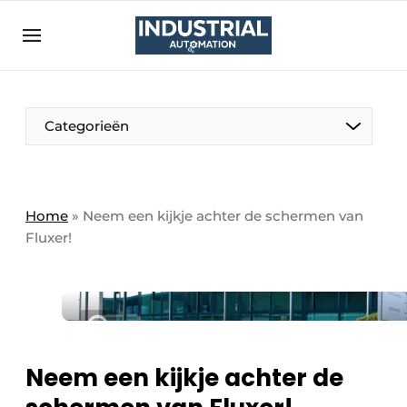
Aanmelden
Algemene voorwaarden
Bedrijven
Aanmelden
Bedankt voor de aanmelding
Categorieën
Bedrijven
Contact
Direct contact
Home
»
Neem een kijkje achter de schermen van
Fluxer!
Eigen content aanleveren
Evenement aanmelden
Home
Meest gelezen
Nieuwsbrief
Neem een kijkje achter de
Podcasts