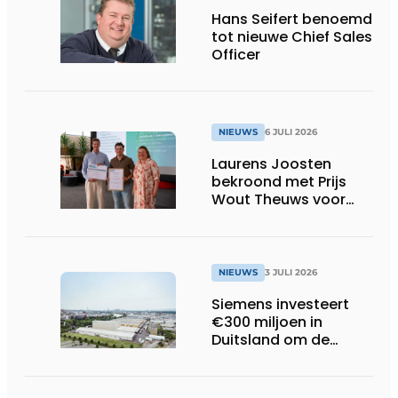
Hans Seifert benoemd
tot nieuwe Chief Sales
Officer
NIEUWS
6 JULI 2026
Laurens Joosten
bekroond met Prijs
Wout Theuws voor
bachelorproef rond
online
trillingsmetingen
NIEUWS
3 JULI 2026
Siemens investeert
€300 miljoen in
Duitsland om de
elektrische
ruggengraat van de
industrieën van