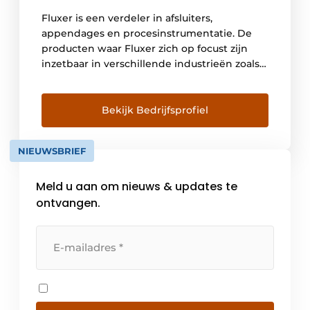
Fluxer is een verdeler in afsluiters,
appendages en procesinstrumentatie. De
producten waar Fluxer zich op focust zijn
inzetbaar in verschillende industrieën zoals
voedingsmiddelen, energie, landbouw,
petrochemie & raffinaderij, … Om in elk
proces en in elke situatie de best mogelijke
Bekijk Bedrijfsprofiel
oplossing te kunnen aanbieden, versterken
we ons ruim aanbod aan producten met een
NIEUWSBRIEF
volledig dienstenpakket. […]
Meld u aan om nieuws & updates te
ontvangen.