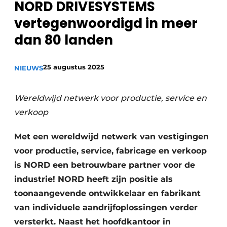
NORD DRIVESYSTEMS
Privacy / Cookie statement
vertegenwoordigd in meer
Vacature aanmelden
dan 80 landen
Vacatures
Video’s
25 augustus 2025
NIEUWS
Wereldwijd netwerk voor productie, service en
verkoop
Met een wereldwijd netwerk van vestigingen
voor productie, service, fabricage en verkoop
is NORD een betrouwbare partner voor de
industrie! NORD heeft zijn positie als
toonaangevende ontwikkelaar en fabrikant
van individuele aandrijfoplossingen verder
versterkt. Naast het hoofdkantoor in