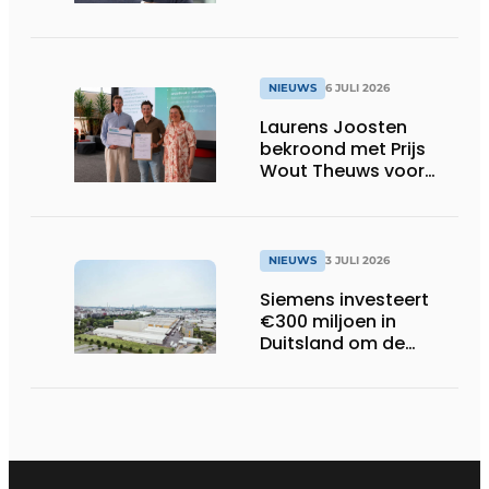
NIEUWS
6 JULI 2026
Laurens Joosten
bekroond met Prijs
Wout Theuws voor
bachelorproef rond
online
trillingsmetingen
NIEUWS
3 JULI 2026
Siemens investeert
€300 miljoen in
Duitsland om de
elektrische
ruggengraat van de
industrieën van
morgen te bouwen