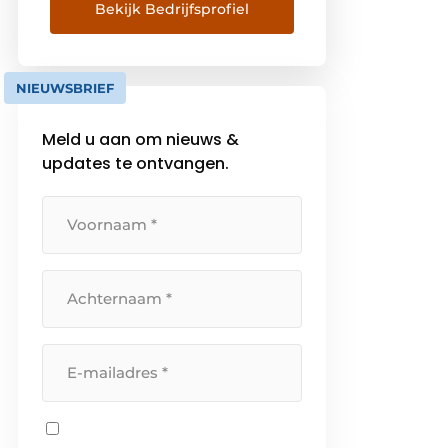
medewerkers in 17 landen en
Bekijk Bedrijfsprofiel
een jaaromzet van meer dan € 12
miljard is EQUANS een nieuwe
marktleider in multitechnische
NIEUWSBRIEF
diensten die internationaal actief
is en een […]
Meld u aan om nieuws &
updates te ontvangen.