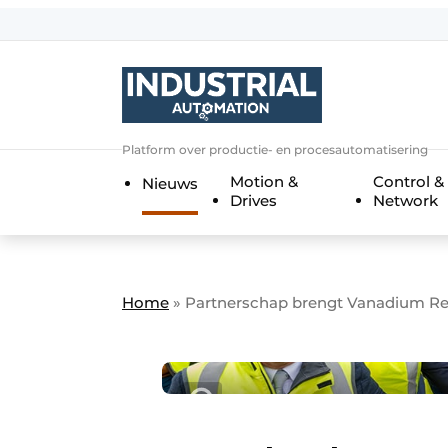
Aanmelden
Algemene voorwaarden
Bedrijven
Aanmelden
Bedankt voor de a
Platform over productie- en procesautomatisering
Bedrijven
Motion &
Control &
Nieuws
Contact
Drives
Network
Direct contact
Eigen content aanleveren
Evenement aanmelden
Home
»
Partnerschap brengt Vanadium Red
Home
Meest gelezen
Nieuwsbrief
Podcasts