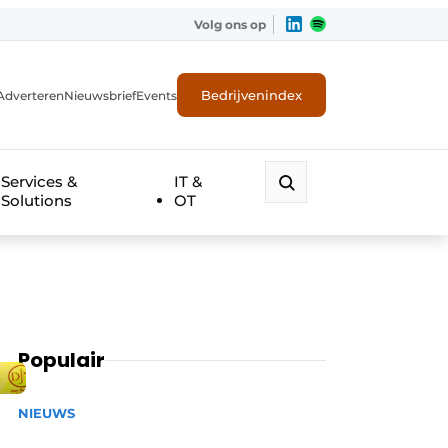
Volg ons op
Bedrijvenindex
Adverteren
Nieuwsbrief
Events
Services &
IT &
Solutions
OT
Populair
NIEUWS