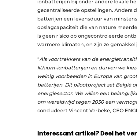
ionbatterijen bij onder andere lokale h
gecentraliseerde opstellingen. Anders 
batterijen een levensduur van minstens
opslagcapaciteit die van nature meerder
is geen risico op ongecontroleerde ont
warmere klimaten, en zijn ze gemakkeli
“
Als
voortrekkers van de energietransit
lithium-ionbatterijen en durven we kiez
weinig voorbeelden in Europa van groo
batterijen. Dit pilootproject zet België 
energiesector
.
We willen een belangrijk
om
wereldwijd tegen 2030 een vermoge
concludeert Vincent Verbeke, CEO ENGI
Interessant artikel? Deel het ve