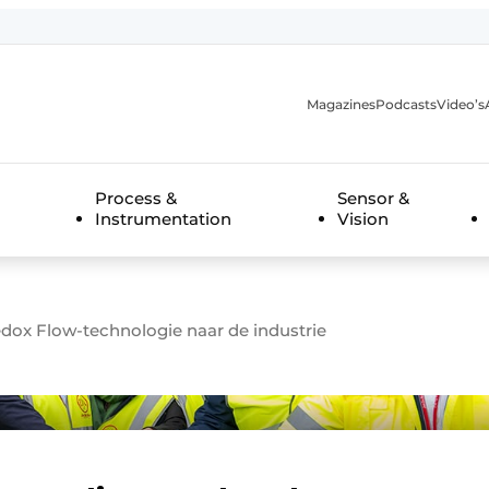
Magazines
Podcasts
Video’s
anmelding
Process &
Sensor &
Instrumentation
Vision
ox Flow-technologie naar de industrie