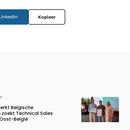
LinkedIn
Kopieer
26
erkt Belgische
 zoekt Technical Sales
 Oost-België