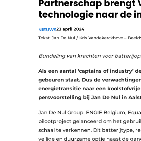
Partnerschap brengt
Privacy / Cookie statement
technologie naar de i
Vacature aanmelden
Vacatures
23 april 2024
NIEUWS
Tekst: Jan De Nul / Kris Vandekerckhove – Beeld
Video’s
Bundeling van krachten voor batterijo
Als een aantal ‘captains of industry’ d
gebeuren staat. Dus de verwachting
energietransitie naar een koolstofvrije
persvoorstelling bij Jan De Nul in Aalst
Jan De Nul Group, ENGIE Belgium, Equa
pilootproject gelanceerd om het gebrui
schaal te verkennen. Dit batterijtype, r
veilige en duurzame optie naast de ga